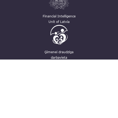
Financial Intelligence
Unit of Latvia
Ģimenei draudzīga
darbavieta
Contacts
pasts@fid.gov.lv ; E-mail address for
invoices: EINVOICE@40900025406
(+371) 67044430