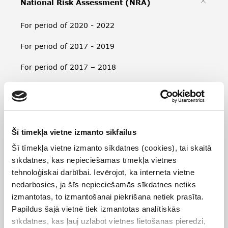
National Risk Assessment (NRA)
For period of 2020 - 2022
For period of 2017 - 2019
For period of 2017 – 2018
For period of 2013 – 2016
Third party publications
Šī tīmekļa vietne izmanto sīkfailus
International cooperation
Šī tīmekļa vietne izmanto sīkdatnes (cookies), tai skaitā
Public-private partnership
sīkdatnes, kas nepieciešamas tīmekļa vietnes
tehnoloģiskai darbībai. Ievērojot, ka interneta vietne
AML/CFT policies, laws and regulations
nedarbosies, ja šīs nepieciešamās sīkdatnes netiks
izmantotas, to izmantošanai piekrišana netiek prasīta.
Strategic analysis and guidelines
Papildus šajā vietnē tiek izmantotas analītiskās
sīkdatnes, kas ļauj uzlabot vietnes lietošanas pieredzi,