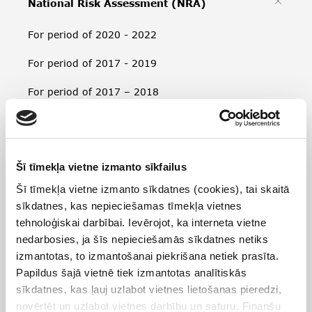
National Risk Assessment (NRA)
For period of 2020 - 2022
For period of 2017 - 2019
For period of 2017 – 2018
For period of 2013 – 2016
Third party publications
Šī tīmekļa vietne izmanto sīkfailus
International cooperation
Šī tīmekļa vietne izmanto sīkdatnes (cookies), tai skaitā
sīkdatnes, kas nepieciešamas tīmekļa vietnes
Public-private partnership
tehnoloģiskai darbībai. Ievērojot, ka interneta vietne
nedarbosies, ja šīs nepieciešamās sīkdatnes netiks
AML/CFT policies, laws and regulations
izmantotas, to izmantošanai piekrišana netiek prasīta.
Papildus šajā vietnē tiek izmantotas analītiskās
Strategic analysis and guidelines
sīkdatnes, kas ļauj uzlabot vietnes lietošanas pieredzi,
novērtēt un uzlabot vietnes darbību un saturu. Finanšu