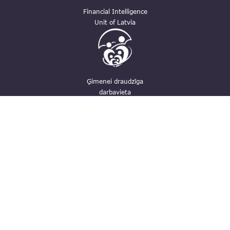
Financial Intelligence
Unit of Latvia
Ģimenei draudzīga
darbavieta
Contacts
pasts@fid.gov.lv ; E-mail address for
invoices: EINVOICE@40900025406
(+371) 67044430
Vaļnu street 28, Rīga, LV-1050