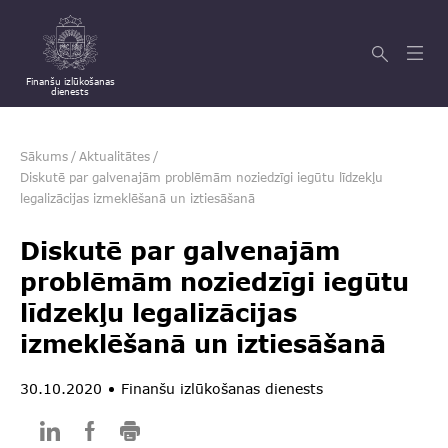
Finanšu izlūkošanas
dienests
Sākums
/
Aktualitātes
/
Diskutē par galvenajām problēmām noziedzīgi iegūtu līdzekļu
legalizācijas izmeklēšanā un iztiesāšanā
Diskutē par galvenajām
problēmām noziedzīgi iegūtu
līdzekļu legalizācijas
izmeklēšanā un iztiesāšanā
30.10.2020
Finanšu izlūkošanas dienests