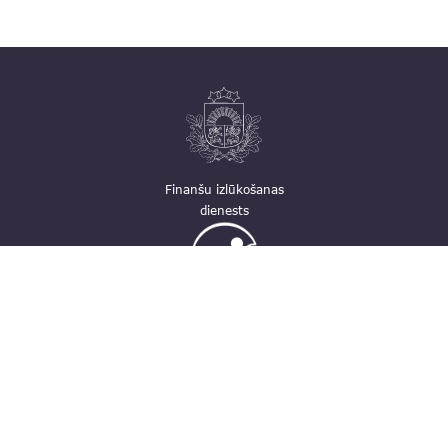
Finanšu izlūkošanas
dienests
Ģimenei draudzīga
darbavieta
Kontakti
pasts@fid.gov.lv; e-adrese rēķiniem: