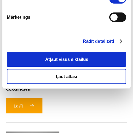
Mārketings
Rādīt detalizēti
Atļaut visus sīkfailus
2026-08-04
Ļaut atlasi
Galvenais par sankcijām 2026. gada 2.
ceturksnī
Lasīt