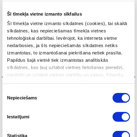
Šī tīmekļa vietne izmanto sīkfailus
Šī tīmekļa vietne izmanto sīkdatnes (cookies), tai skaitā
sīkdatnes, kas nepieciešamas tīmekļa vietnes
tehnoloģiskai darbībai. Ievērojot, ka interneta vietne
Foto: Finanšu izlūkošanas dienests
nedarbosies, ja šīs nepieciešamās sīkdatnes netiks
izmantotas, to izmantošanai piekrišana netiek prasīta.
Papildus šajā vietnē tiek izmantotas analītiskās
sīkdatnes, kas ļauj uzlabot vietnes lietošanas pieredzi,
novērtēt un uzlabot vietnes darbību un saturu. Finanšu
izlūkošanas dienesta privātuma politika pieejama
šeit
.
Piekrišanas
Nepieciešams
izvēle
Iestatījumi
Seko mums sociālajos tīklos
Statistika