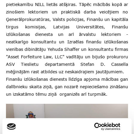
pietiekamību NILL lietās atšķiras. Tāpēc mācībās kopā ar
zinošiem lektoriem un praktiskā darba veicējiem no
Ģenerālprokuratūras, Valsts policijas, Finanšu un kapitāla
tirgus komisijas, Latvijas Universitātes, Finanšu
izlūkošanas dienesta un arī ārvalstu lektoriem -
neatkarīgo konsultantu un Izraēlas finanšu izlūkošanas
vienības dibinātāju Yehuda Shaffer un konsultantu firmas
"Asset Forfeiture Law, LLC" vadītāju un bijušo prokuroru
ASV Tieslietu departamentā Stefan D. Cassella
mēģinājām rast atbildes uz neskaidrajiem jautājumiem.
Finanšu izlūkošanas dienests līdzīga apjoma mācības gan
dalībnieku skaita ziņā, gan nozarē nepieciešamo zināšanu
un izskatāmo tēmu ziņā organizēs arī turpmāk.