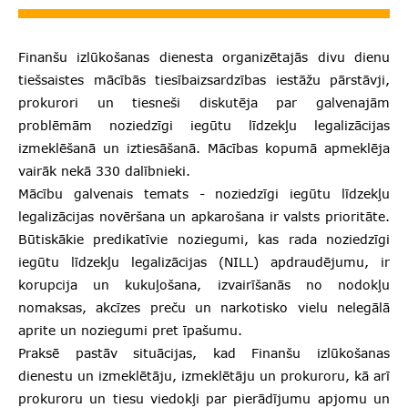
Finanšu izlūkošanas dienesta organizētajās divu dienu
tiešsaistes mācībās tiesībaizsardzības iestāžu pārstāvji,
prokurori un tiesneši diskutēja par galvenajām
problēmām noziedzīgi iegūtu līdzekļu legalizācijas
izmeklēšanā un iztiesāšanā. Mācības kopumā apmeklēja
vairāk nekā 330 dalībnieki.
Mācību galvenais temats - noziedzīgi iegūtu līdzekļu
legalizācijas novēršana un apkarošana ir valsts prioritāte.
Būtiskākie predikatīvie noziegumi, kas rada noziedzīgi
iegūtu līdzekļu legalizācijas (NILL) apdraudējumu, ir
korupcija un kukuļošana, izvairīšanās no nodokļu
nomaksas, akcīzes preču un narkotisko vielu nelegālā
aprite un noziegumi pret īpašumu.
Praksē pastāv situācijas, kad Finanšu izlūkošanas
dienestu un izmeklētāju, izmeklētāju un prokuroru, kā arī
prokuroru un tiesu viedokļi par pierādījumu apjomu un