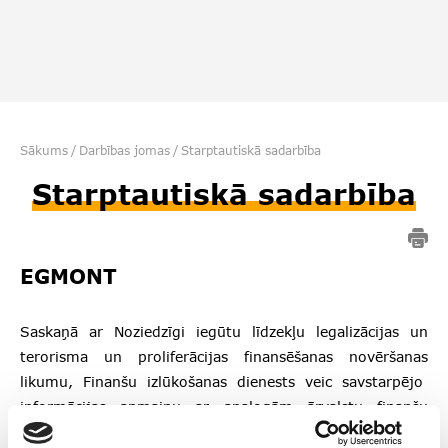
Sākums
/
Darbības jomas
/
Starptautiskā sadarbība
Starptautiskā sadarbība
EGMONT
Saskaņā ar Noziedzīgi iegūtu līdzekļu legalizācijas un
terorisma un proliferācijas finansēšanas novēršanas
likumu,
Finanšu izlūkošanas dienests veic savstarpējo
informācijas apmaiņu ar analogām ārvalstu finanšu
izlūkošanas vienībām, kā arī ārvalstu un starptautiskajām