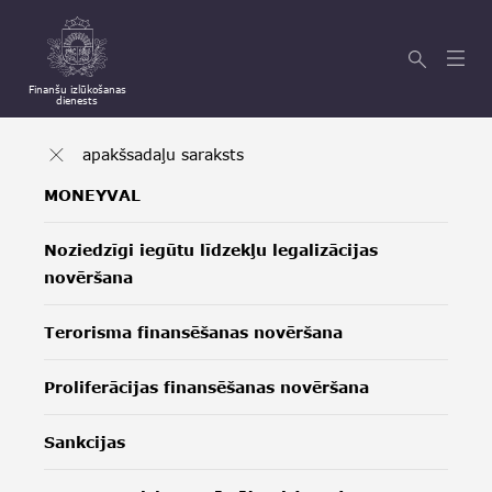
Finanšu izlūkošanas
dienests
apakšsadaļu saraksts
MONEYVAL
Noziedzīgi iegūtu līdzekļu legalizācijas
novēršana
Terorisma finansēšanas novēršana
Proliferācijas finansēšanas novēršana
Sankcijas