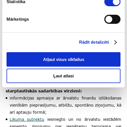
Statistika
izlūkošanas vienībām, attīstot sadarbību uz
savstarpēji noslēgtu memorandu pamata.
Šie memorandi nosaka savstarpējās
Mārketings
sadarbības principus, informācijas
apmaiņas kārtību, sniedzamās informācijas
apjomu, saņemtās informācijas statusu un
Rādīt detalizēti
tās turpmākās izmantošanas nosacījumus.
Memorandi paredz arī gadījumus, kuros
Atļaut visus sīkfailus
sadarbību iespējams atteikt, kā arī citus
praktiskus sadarbības aspektus.
Ļaut atlasi
Galvenie Finanšu izlūkošanas dienesta
starptautiskās sadarbības virzieni:
informācijas apmaiņa ar ārvalstu finanšu izlūkošanas
vienībām pieprasījumu, atbilžu, spontāno ziņojumu, kā
arī aptauju formā;
Likuma subjektu
iesniegto un no ārvalstu iestādēm
saņemto ziņojumu par iespējamu terorisma vai