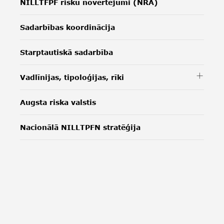
NILLTFPF risku novērtējumi (NRA)
Sadarbības koordinācija
Starptautiskā sadarbība
Vadlīnijas, tipoloģijas, rīki
Augsta riska valstis
Nacionālā NILLTPFN stratēģija