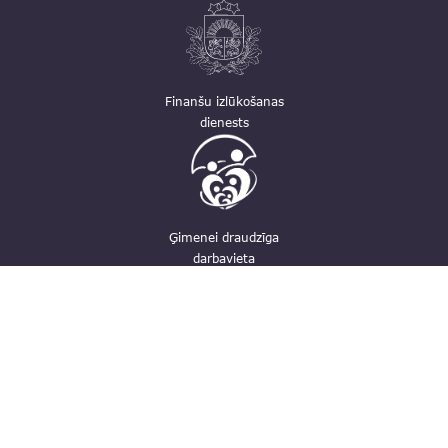
Finanšu izlūkošanas
dienests
Ģimenei draudzīga
darbavieta
Kontakti
pasts@fid.gov.lv; e-adrese rēķiniem:
EINVOICE@40900025406
(+371) 67044430