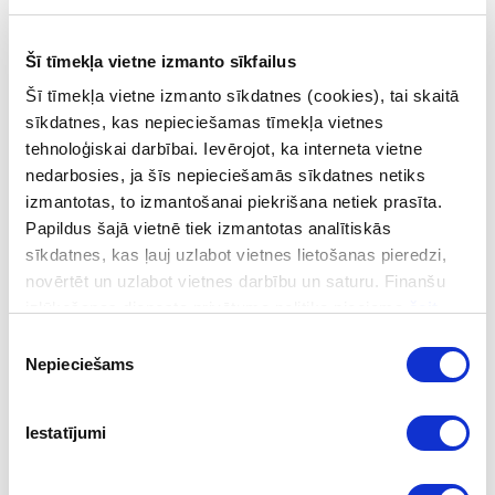
terorisma finansēšanas apkarošanas institūcijām ar
terorismu saistītu finanšu līdzekļu vai citas mantas
Šī tīmekļa vietne izmanto sīkfailus
kustības kontroles jautājumos.
Šī tīmekļa vietne izmanto sīkdatnes (cookies), tai skaitā
Kopš 1999. gada Finanšu izlūkošanas dienests ir
Egmont
sīkdatnes, kas nepieciešamas tīmekļa vietnes
grupas
biedrs.
Egmont
grupa ir starptautiska finanšu
tehnoloģiskai darbībai. Ievērojot, ka interneta vietne
izlūkošanas vienību organizācija, kuras mērķis ir veicināt
nedarbosies, ja šīs nepieciešamās sīkdatnes netiks
izmantotas, to izmantošanai piekrišana netiek prasīta.
šādu vienību savstarpējo sadarbību visas pasaules
Papildus šajā vietnē tiek izmantotas analītiskās
mērogā cīņā ar noziedzīgi iegūtu līdzekļu legalizāciju un
sīkdatnes, kas ļauj uzlabot vietnes lietošanas pieredzi,
terorisma finansēšanu.
novērtēt un uzlabot vietnes darbību un saturu. Finanšu
Informācijas apmaiņai Finanšu izlūkošanas dienests
izlūkošanas dienesta privātuma politika pieejama
šeit
.
izmanto
Egmont
grupas tīklu
Egmont Secure Web
, kā arī
Eiropas Savienības valstu finanšu izlūkošanas vienību
Piekrišanas
Nepieciešams
izvēle
saziņas tīklu
FIU-NET
.
Sākot ar 1998. gadu, Finanšu izlūkošanas
Iestatījumi
dienests ir izveidojis plašu divpusējās
sadarbības tīklu ar ārvalstu finanšu