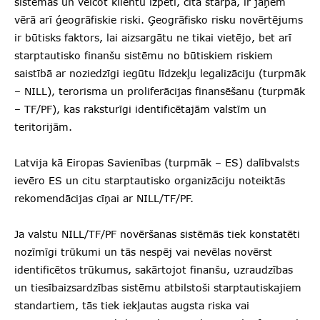
sistēmas un veicot klientu izpēti, cita starpā, ir jāņem
vērā arī ģeogrāfiskie riski. Ģeogrāfisko risku novērtējums
ir būtisks faktors, lai aizsargātu ne tikai vietējo, bet arī
starptautisko finanšu sistēmu no būtiskiem riskiem
saistībā ar noziedzīgi iegūtu līdzekļu legalizāciju (turpmāk
– NILL), terorisma un proliferācijas finansēšanu (turpmāk
– TF/PF), kas raksturīgi identificētajām valstīm un
teritorijām.
Latvija kā Eiropas Savienības (turpmāk – ES) dalībvalsts
ievēro ES un citu starptautisko organizāciju noteiktās
rekomendācijas cīņai ar NILL/TF/PF.
Ja valstu NILL/TF/PF novēršanas sistēmās tiek konstatēti
nozīmīgi trūkumi un tās nespēj vai nevēlas novērst
identificētos trūkumus, sakārtojot finanšu, uzraudzības
un tiesībaizsardzības sistēmu atbilstoši starptautiskajiem
standartiem, tās tiek iekļautas augsta riska vai