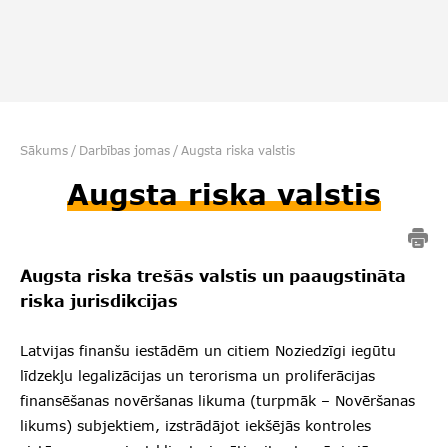
Sākums
/
Darbības jomas
/
Augsta riska valstis
Augsta riska valstis
Augsta riska trešās valstis un paaugstināta
riska jurisdikcijas
Latvijas finanšu iestādēm un citiem Noziedzīgi iegūtu
līdzekļu legalizācijas un terorisma un proliferācijas
finansēšanas novēršanas likuma (turpmāk – Novēršanas
likums) subjektiem, izstrādājot iekšējās kontroles