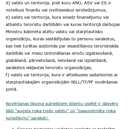
d) valsts un teritorija, pret kuru ANO, ASV vai ES ir
noteikusi finanšu vai civiltiesiskus ierobežojumus,
e) valsts vai teritorija, kura sniedz finansējumu vai
atbalstu teroristu darbībām vai kuras teritorijā darbojas
Ministru kabineta atzītu valstu vai starptautisko
organizāciju, kuras sastādījušas to personu sarakstus,
kas tiek turētas aizdomās par iesaistīšanos teroristiskās
darbībās vai masu iznīcināšanas ieroču izgatavošanā,
glabāšanā, pārvietošanā, lietošanā vai izplatīšanā,
sarakstos iekļautas teroristu organizācijas,
f) valsts vai teritorija, kura ir atteikusies sadarboties ar
starptautiskajām organizācijām NILL/TF/PF novēršanas
jomā.
Novēršanas likuma subjektiem klientu izpētē ir jāievēro
šādi “augsta riska trešo valstu” un “paaugstināta riska
jurisdikciju” saraksti: