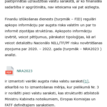
pastiprinātas uzraudzības valstu sarakstā, ar ko finansiāla
sadarbība ir apgrūtināta, nav ieteicama vai pat aizliegta.
Finanšu izlūkošanas dienests (turpmāk – FID) regulāri
apkopo informāciju par augsta riska valstīm un par to
informē ziņotājas struktūras. Apkopoto informāciju
izvērtē, veicot pētījumus, pārskatot tipoloģijas, kā arī
veicot detalizētu Nacionālo NILL/TF/PF risku novērtēšanas
ziņojuma par 2020. – 2022. gada (turpmāk – NRA2023 )
analīzi.
NRA2023
ir izmantoti vairāki augsta riska valstu saraksti
[1]
,
atkarībā no to izmantošanas mērķa, kur pielikumā Nr. 3
ir norādīti pieci valstu saraksti, kas strukturēti atbilstoši
Ministru Kabineta noteikumiem, Eiropas Komisijas un
FATF definētajiem sarakstiem.