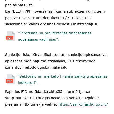
paplašināts utt.
Lai NILL/TF/PF novēršanas likuma subjektiem un citiem
palīdzētu izprast un identificēt TF/PF riskus, FID
sadarbībā ar Valsts drošības dienestu ir izstrādājusi
''Terorisma un proliferācijas finansēšanas
novēršanas vadlīnijas''.
Sankciju risku pārvaldībai, tostarp sankciju apiešanas vai
apiešanas mēģinājuma atklāšanai, FID rekomendē
izmantot metodoloģisko materiālu
“Sektorālo un mērķēto finanšu sankciju apiešanas
indikatori".
Papildus FID norāda, ka aktuālā informācija par
starptautisko un Latvijas nacionālo sankciju izpildi ir
pieejama FID tīmekļa vietnē:
https://sankcijas.fid.gov.lv/