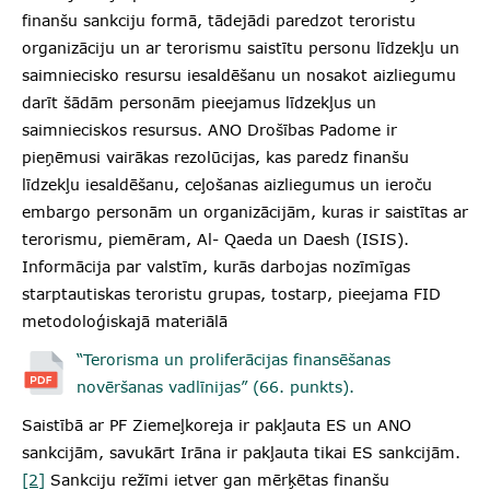
finanšu sankciju formā, tādejādi paredzot teroristu
organizāciju un ar terorismu saistītu personu līdzekļu un
saimniecisko resursu iesaldēšanu un nosakot aizliegumu
darīt šādām personām pieejamus līdzekļus un
saimnieciskos resursus. ANO Drošības Padome ir
pieņēmusi vairākas rezolūcijas, kas paredz finanšu
līdzekļu iesaldēšanu, ceļošanas aizliegumus un ieroču
embargo personām un organizācijām, kuras ir saistītas ar
terorismu, piemēram, Al- Qaeda un Daesh (ISIS).
Informācija par valstīm, kurās darbojas nozīmīgas
starptautiskas teroristu grupas, tostarp, pieejama FID
metodoloģiskajā materiālā
“Terorisma un proliferācijas finansēšanas
novēršanas vadlīnijas” (66. punkts).
Saistībā ar PF Ziemeļkoreja ir pakļauta ES un ANO
sankcijām, savukārt Irāna ir pakļauta tikai ES sankcijām.
[2]
Sankciju režīmi ietver gan mērķētas finanšu