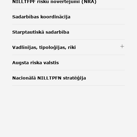
NILLTFPF risku novērtējumi (NRA)
Sadarbības koordinācija
Starptautiskā sadarbība
Vadlīnijas, tipoloģijas, rīki
Augsta riska valstis
Nacionālā NILLTPFN stratēģija