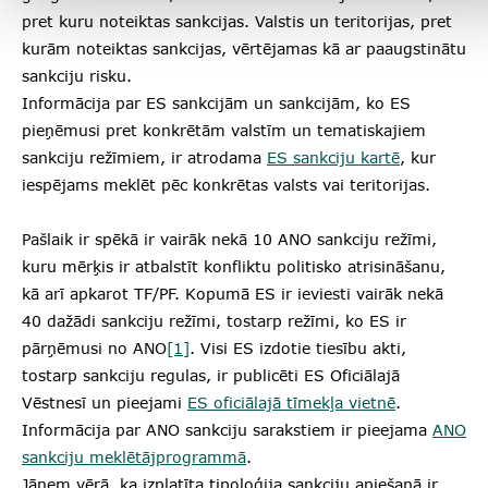
pret kuru noteiktas sankcijas. Valstis un teritorijas, pret
kurām noteiktas sankcijas, vērtējamas kā ar paaugstinātu
sankciju risku.
Informācija par ES sankcijām un sankcijām, ko ES
pieņēmusi pret konkrētām valstīm un tematiskajiem
sankciju režīmiem, ir atrodama
ES sankciju kartē
, kur
iespējams meklēt pēc konkrētas valsts vai teritorijas.
Pašlaik ir spēkā ir vairāk nekā 10 ANO sankciju režīmi,
kuru mērķis ir atbalstīt konfliktu politisko atrisināšanu,
kā arī apkarot TF/PF. Kopumā ES ir ieviesti vairāk nekā
40 dažādi sankciju režīmi, tostarp režīmi, ko ES ir
pārņēmusi no ANO
[1]
. Visi ES izdotie tiesību akti,
tostarp sankciju regulas, ir publicēti ES Oficiālajā
Vēstnesī un pieejami
ES oficiālajā tīmekļa vietnē
.
Informācija par ANO sankciju sarakstiem ir pieejama
ANO
sankciju meklētājprogrammā
.
Jāņem vērā, ka izplatīta tipoloģija sankciju apiešanā ir