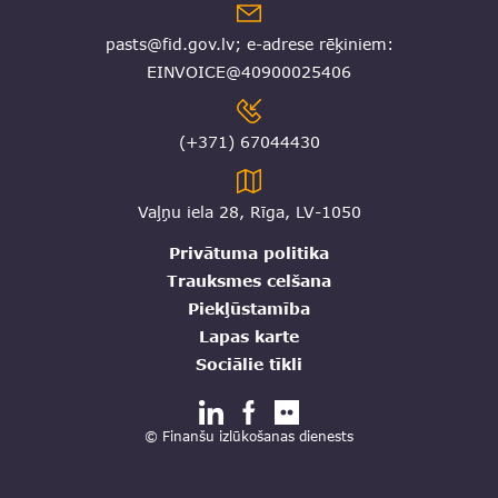
pasts@fid.gov.lv; e-adrese rēķiniem:
EINVOICE@40900025406
(+371) 67044430
Vaļņu iela 28, Rīga, LV-1050
Privātuma politika
Trauksmes celšana
Piekļūstamība
Lapas karte
Sociālie tīkli
© Finanšu izlūkošanas dienests