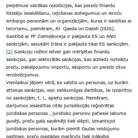
pieņēmusi vairākas rezolūcijas, kas paredz finanšu
līdzekļu iesaldēšanu, ceļošanas aizliegumus un ieroču
embargo personām un organizācijām, kuras ir saistītas ar
terorismu, piemēram, Al- Qaeda un Daesh (ISIS).
Saistībā ar PF Ziemeļkoreja ir pakļauta ES un ANO
sankcijām, savukārt Irāna ir pakļauta tikai ES sankcijām.
[2]
Sankciju režīmi ietver gan mērķētas finanšu
sankcijas, gan sektorālās sankcijas, kas aizliedz noteiktu
preču, pakalpojumu importu, eksportu un paredz citus
ierobežojumus.
Vienlaikus jāņem vērā, ka valstis un personas, uz kurām
attiecas sankcijas, veic nelikumīgas darbības, lai izvairītos
no sankcijām, t. i., apietu sankcijas. Piemēram,
darījumos iesaistītas citās jurisdikcijās reģistrētas
juridiskas personas , juridisko personu patiesie labuma
guvēji, preču gala saņēmēji tiek slēpti, izmantojot
juridiskas personas, kurām piemīt čaulas veidojumu
pazīmes, preču piegādes maršruts tiek mākslīgi