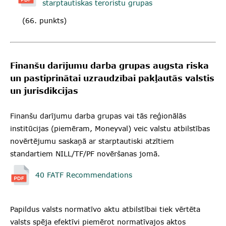
starptautiskas teroristu grupas
​​ (66. punkts)​​​​​
Finanšu darījumu darba grupas augsta riska
un pastiprinātai uzraudzībai pakļautās valstis
un jurisdikcijas
Finanšu darījumu darba grupas vai tās reģionālās
institūcijas (piemēram, Moneyval) veic valstu atbilstības
novērtējumu saskaņā ar starptautiski atzītiem
standartiem NILL/TF/PF novēršanas jomā.
40 FATF Recommendations
Papildus valsts normatīvo aktu atbilstībai tiek vērtēta
valsts spēja efektīvi piemērot normatīvajos aktos