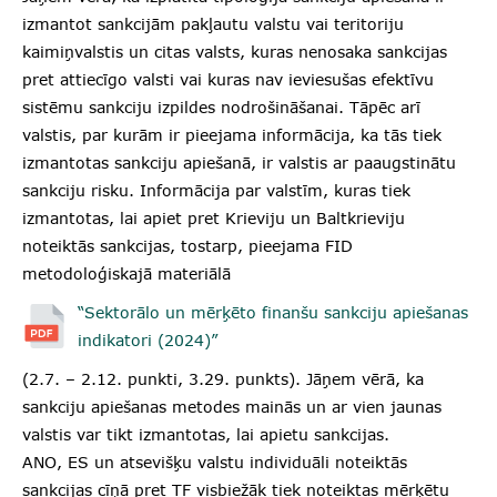
izmantot sankcijām pakļautu valstu vai teritoriju
kaimiņvalstis un citas valsts, kuras nenosaka sankcijas
pret attiecīgo valsti vai kuras nav ieviesušas efektīvu
sistēmu sankciju izpildes nodrošināšanai. Tāpēc arī
valstis, par kurām ir pieejama informācija, ka tās tiek
izmantotas sankciju apiešanā, ir valstis ar paaugstinātu
sankciju risku. Informācija par valstīm, kuras tiek
izmantotas, lai apiet pret Krieviju un Baltkrieviju
noteiktās sankcijas, tostarp, pieejama FID
metodoloģiskajā materiālā
“Sektorālo un mērķēto finanšu sankciju apiešanas
indikatori (2024)”
(2.7. – 2.12. punkti, 3.29. punkts). Jāņem vērā, ka
sankciju apiešanas metodes mainās un ar vien jaunas
valstis var tikt izmantotas, lai apietu sankcijas.
ANO, ES un atsevišķu valstu individuāli noteiktās
sankcijas cīņā pret TF visbiežāk tiek noteiktas mērķētu