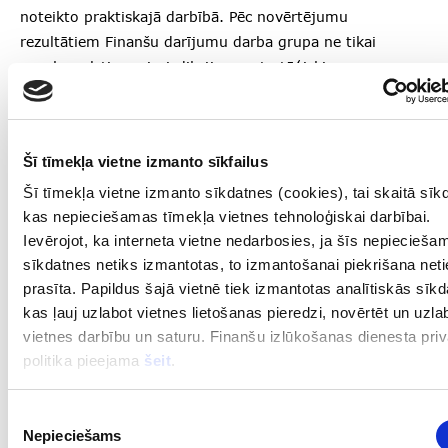
noteikto praktiskajā darbībā. Pēc novērtējumu
rezultātiem Finanšu darījumu darba grupa ne tikai
nosaka valstis un jurisdikcijas ar stratēģiskiem
trūkumiem NILL/TF/PF novēršanas sistēmās, bet arī
aktīvi sadarbojas ar valstīm, lai palīdzētu tām novērst
identificētos trūkumus un mazinātu riskus
Šī tīmekļa vietne izmanto sīkfailus
starptautiskajai finanšu sistēmai.
Šī tīmekļa vietne izmanto sīkdatnes (cookies), tai skaitā sīk
Finanšu darījumu darba grupa ir izveidojusi un uztur
kas nepieciešamas tīmekļa vietnes tehnoloģiskai darbībai.
Ievērojot, ka interneta vietne nedarbosies, ja šīs nepiecieša
divus sarakstus:
sīkdatnes netiks izmantotas, to izmantošanai piekrišana neti
Augsta riska jurisdikciju saraksts
prasīta. Papildus šajā vietnē tiek izmantotas analītiskās sīkd
Pastiprinātās uzraudzības jurisdiksciju saraksts
kas ļauj uzlabot vietnes lietošanas pieredzi, novērtēt un uzla
vietnes darbību un saturu. Finanšu izlūkošanas dienesta pri
politika pieejama
šeit
.
Eiropas Komisijas augsta riska trešo valstu saraksts
Piekrišanas
Eiropas Komisija 2022. gada 7. janvārī pieņēma
Nepieciešams
izvēle