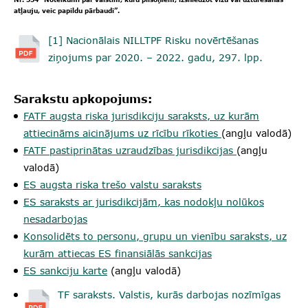
atļauju, veic papildu pārbaudi”.
[1] Nacionālais NILLTPF Risku novērtēšanas
ziņojums par 2020. – 2022. gadu, 297. lpp.
Sarakstu apkopojums:
FATF augsta riska jurisdikciju saraksts, uz kurām
attiecināms aicinājums uz rīcību rīkoties
(angļu valodā)
FATF pastiprinātas uzraudzības jurisdikcijas
(angļu
valodā)
ES augsta riska trešo valstu saraksts
ES saraksts ar jurisdikcijām, kas nodokļu nolūkos
nesadarbojas
Konsolidēts to personu, grupu un vienību saraksts, uz
kurām attiecas ES finansiālās sankcijas
ES sankciju karte
(angļu valodā)
TF saraksts. Valstis, kurās darbojas nozīmīgas