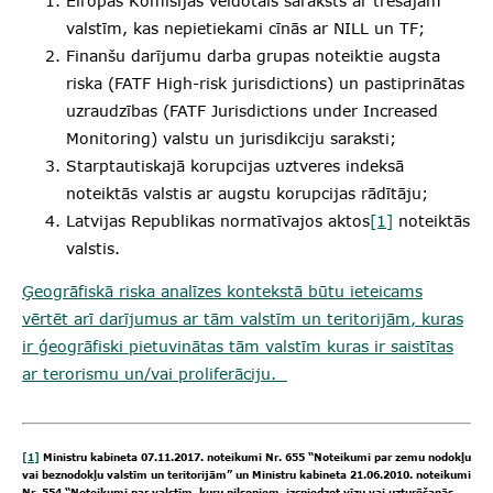
Eiropas Komisijas veidotais saraksts ar trešajām
valstīm, kas nepietiekami cīnās ar NILL un TF;
Finanšu darījumu darba grupas noteiktie augsta
riska (FATF High-risk jurisdictions) un pastiprinātas
uzraudzības (FATF Jurisdictions under Increased
Monitoring) valstu un jurisdikciju saraksti;
Starptautiskajā korupcijas uztveres indeksā
noteiktās valstis ar augstu korupcijas rādītāju;
Latvijas Republikas normatīvajos aktos
[1]
noteiktās
valstis.
Ģeogrāfiskā riska analīzes kontekstā būtu ieteicams
vērtēt arī darījumus ar tām valstīm un teritorijām, kuras
ir ģeogrāfiski pietuvinātas tām valstīm kuras ir saistītas
ar terorismu un/vai proliferāciju.
[1]
Ministru kabineta 07.11.2017. noteikumi Nr. 655 “Noteikumi par zemu nodokļu
vai beznodokļu valstīm un teritorijām” un Ministru kabineta 21.06.2010. noteikumi
Nr. 554 “Noteikumi par valstīm, kuru pilsoņiem, izsniedzot vīzu vai uzturēšanās