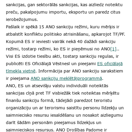
sankcijas, gan sektorālās sankcijas, kas aizliedz noteiktu
preču, pakalpojumu importu, eksportu un paredz citus
ierobežojumus.
Pašlaik ir spēkā 15 ANO sankciju režīmi, kuru mērķis ir
atbalstīt konfliktu politisko atrisināšanu, apkarojot TF/PF.
Kopumā ES ir ieviesti vairāk nekā 40 dažādi sankciju
režīmi, tostarp režīmi, ko ES ir pieņēmusi no ANO
[1]
..
Visi ES izdotie tiesību akti, tostarp sankciju regulas, ir
publicēti ES Oficiālajā Vēstnesī un pieejami
ES oficiālajā
tīmekļa vietnē
. Informācija par ANO sankciju sarakstiem
ir pieejama
ANO sankciju meklētājprogrammā
.
ANO, ES un atsevišķu valstu individuāli noteiktās
sankcijas cīņā pret TF visbiežāk tiek noteiktas mērķētu
finanšu sankciju formā, tādejādi paredzot teroristu
organizāciju un ar terorismu saistītu personu līdzekļu un
saimniecisko resursu iesaldēšanu un nosakot aizliegumu
darīt šādām personām pieejamus līdzekļus un
saimnieciskos resursus. ANO Drošības Padome ir