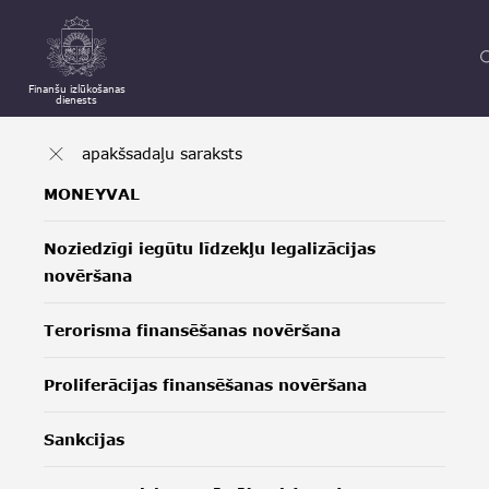
Finanšu izlūkošanas
dienests
apakšsadaļu saraksts
MONEYVAL
Noziedzīgi iegūtu līdzekļu legalizācijas
novēršana
Terorisma finansēšanas novēršana
Proliferācijas finansēšanas novēršana
Sankcijas