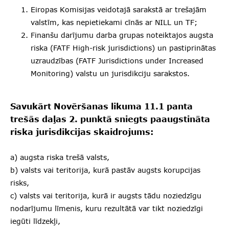
Eiropas Komisijas veidotajā sarakstā ar trešajām
valstīm, kas nepietiekami cīnās ar NILL un TF;
Finanšu darījumu darba grupas noteiktajos augsta
riska (FATF High-risk jurisdictions) un pastiprinātas
uzraudzības (FATF Jurisdictions under Increased
Monitoring) valstu un jurisdikciju sarakstos.
Savukārt Novēršanas likuma 11.1 panta
trešās daļas 2. punktā sniegts paaugstināta
riska jurisdikcijas skaidrojums:
a) augsta riska trešā valsts,
b) valsts vai teritorija, kurā pastāv augsts korupcijas
risks,
c) valsts vai teritorija, kurā ir augsts tādu noziedzīgu
nodarījumu līmenis, kuru rezultātā var tikt noziedzīgi
iegūti līdzekļi,