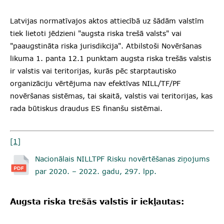
Latvijas normatīvajos aktos attiecībā uz šādām valstīm
tiek lietoti jēdzieni "augsta riska trešā valsts" vai
"paaugstināta riska jurisdikcija". Atbilstoši Novēršanas
likuma 1. panta 12.1 punktam augsta riska trešās valstis
ir valstis vai teritorijas, kurās pēc starptautisko
organizāciju vērtējuma nav efektīvas NILL/TF/PF
novēršanas sistēmas, tai skaitā, valstis vai teritorijas, kas
rada būtiskus draudus ES finanšu sistēmai.
[1]
Nacionālais NILLTPF Risku novērtēšanas ziņojums
par 2020. – 2022. gadu, 297. lpp.
Augsta riska trešās valstis ir iekļautas: