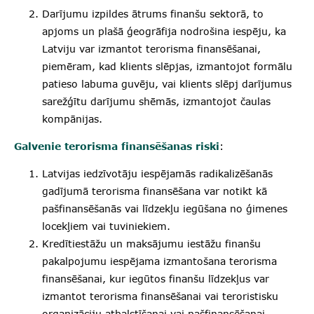
Darījumu izpildes ātrums finanšu sektorā, to
apjoms un plašā ģeogrāfija nodrošina iespēju, ka
Latviju var izmantot terorisma finansēšanai,
piemēram, kad klients slēpjas, izmantojot formālu
patieso labuma guvēju, vai klients slēpj darījumus
sarežģītu darījumu shēmās, izmantojot čaulas
kompānijas.
Galvenie terorisma finansēšanas riski
:
Latvijas iedzīvotāju iespējamās radikalizēšanās
gadījumā terorisma finansēšana var notikt kā
pašfinansēšanās vai līdzekļu iegūšana no ģimenes
locekļiem vai tuviniekiem.
Kredītiestāžu un maksājumu iestāžu finanšu
pakalpojumu iespējama izmantošana terorisma
finansēšanai, kur iegūtos finanšu līdzekļus var
izmantot terorisma finansēšanai vai teroristisku
organizāciju atbalstīšanai vai pašfinansēšanai