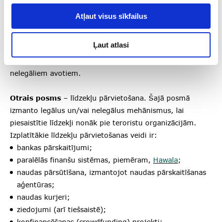
personu grupu.
Atļaut visus sīkfailus
Terorisma finansēšanai ir vairāki posmi:
Ļaut atlasi
Pirmais posms
– līdzekļu piesaistīšana. Galvenais
mērķis – piesaistīt līdzekļus gan no legāliem, gan
nelegāliem avotiem.
Otrais posms
– līdzekļu pārvietošana. Šajā posmā
izmanto legālus un/vai nelegālus mehānismus, lai
piesaistītie līdzekļi nonāk pie teroristu organizācijām.
Izplatītākie līdzekļu pārvietošanas veidi ir:
bankas pārskaitījumi;
paralēlās finanšu sistēmas, piemēram,
Hawala
;
naudas pārsūtīšana, izmantojot naudas pārskaitīšanas
aģentūras;
naudas kurjeri;
ziedojumi (arī tiešsaistē);
kopfinansēšanas (crowdfunding) projekti;