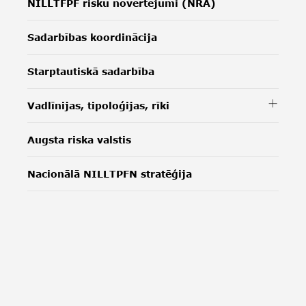
NILLTFPF risku novērtējumi (NRA)
Sadarbības koordinācija
Starptautiskā sadarbība
Vadlīnijas, tipoloģijas, rīki
Augsta riska valstis
Nacionālā NILLTPFN stratēģija