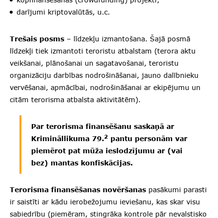
darījumi kriptovalūtās, u.c.
Trešais posms
– līdzekļu izmantošana. Šajā posmā
līdzekļi tiek izmantoti teroristu atbalstam (terora aktu
veikšanai, plānošanai un sagatavošanai, teroristu
organizāciju darbības nodrošināšanai, jauno dalībnieku
vervēšanai, apmācībai, nodrošināšanai ar ekipējumu un
citām terorisma atbalsta aktivitātēm).
Par terorisma finansēšanu saskaņā ar
2
Krimināllikuma 79.
pantu personām var
piemērot pat mūža ieslodzījumu ar (vai
bez) mantas konfiskācijas.
Terorisma finansēšanas novēršanas
pasākumi parasti
ir saistīti ar kādu ierobežojumu ieviešanu, kas skar visu
sabiedrību (piemēram, stingrāka kontrole pār nevalstisko