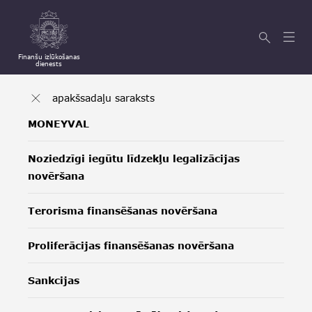
Finanšu izlūkošanas
dienests
apakšsadaļu saraksts
MONEYVAL
Noziedzīgi iegūtu līdzekļu legalizācijas
novēršana
Terorisma finansēšanas novēršana
Proliferācijas finansēšanas novēršana
Sankcijas