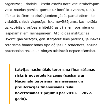
organizāciju darbību, kredītiestāžu noteiktie ierobežojumi
veikt naudas pārskaitījumus uz konfliktu zonām, u.c.).
Līdz ar to šiem ierobežojumiem jābūt pamatotiem, ko
vislabāk sniedz vispusīgs risku novērtējums, kas norāda
uz kopējās drošības arhitektūras vājajiem posmiem un
iespējamajiem risinājumiem. Atbildīgās institūcijas
izvērtē gan vietējās, gan starptautiskās prakses, jaunākās
terorisma finansēšanas tipoloģijas un tendences, apzina
potenciālos riskus un rīkojas atbilstoši nepieciešamībai.
Latvijas nacionālais terorisma finansēšanas
risks ir novērtēts kā zems (saskaņā ar
Nacionālo terorisma finansēšanas un
proliferācijas finansēšanas risku
novērtēšanas ziņojumu par 2020. – 2022.
gadu).