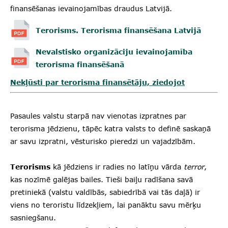
finansēšanas ievainojamības draudus Latvijā.
Terorisms. Terorisma finansēšana Latvijā
Nevalstisko organizāciju ievainojamība
terorisma finansēšanā
Nekļūsti par terorisma finansētāju, ziedojot
Pasaules valstu starpā nav vienotas izpratnes par
terorisma jēdzienu, tāpēc katra valsts to definē saskaņā
ar savu izpratni, vēsturisko pieredzi un vajadzībām.
Terorisms
kā jēdziens ir radies no latīņu vārda
terror
,
kas nozīmē galējas bailes. Tieši baiļu radīšana savā
pretiniekā (valstu valdībās, sabiedrībā vai tās daļā) ir
viens no teroristu līdzekļiem, lai panāktu savu mērķu
sasniegšanu.