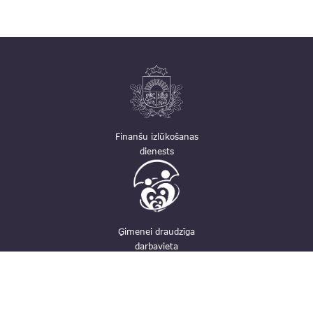
Finanšu izlūkošanas
dienests
Ģimenei draudzīga
darbavieta
Kontakti
pasts@fid.gov.lv; e-adrese rēķiniem: