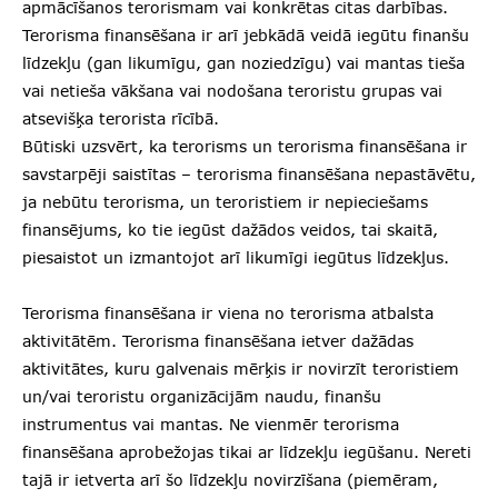
apmācīšanos terorismam vai konkrētas citas darbības.
Terorisma finansēšana ir arī jebkādā veidā iegūtu finanšu
līdzekļu (gan likumīgu, gan noziedzīgu) vai mantas tieša
vai netieša vākšana vai nodošana teroristu grupas vai
atsevišķa terorista rīcībā.
Būtiski uzsvērt, ka terorisms un terorisma finansēšana ir
savstarpēji saistītas – terorisma finansēšana nepastāvētu,
ja nebūtu terorisma, un teroristiem ir nepieciešams
finansējums, ko tie iegūst dažādos veidos, tai skaitā,
piesaistot un izmantojot arī likumīgi iegūtus līdzekļus.
Terorisma finansēšana ir viena no terorisma atbalsta
aktivitātēm. Terorisma finansēšana ietver dažādas
aktivitātes, kuru galvenais mērķis ir novirzīt teroristiem
un/vai teroristu organizācijām naudu, finanšu
instrumentus vai mantas. Ne vienmēr terorisma
finansēšana aprobežojas tikai ar līdzekļu iegūšanu. Nereti
tajā ir ietverta arī šo līdzekļu novirzīšana (piemēram,