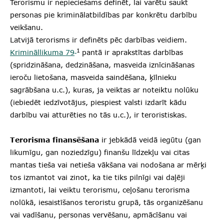
Terorismu ir nepieciešams definēt, lai varētu saukt
personas pie kriminālatbildības par konkrētu darbību
veikšanu.
Latvijā terorisms ir definēts pēc darbības veidiem.
1
Krimināllikuma 79
pantā ir aprakstītas darbības
(spridzināšana, dedzināšana, masveida iznīcināšanas
ieroču lietošana, masveida saindēšana, ķīlnieku
sagrābšana u.c.), kuras, ja veiktas ar noteiktu nolūku
(iebiedēt iedzīvotājus, piespiest valsti izdarīt kādu
darbību vai atturēties no tās u.c.), ir teroristiskas.
Terorisma finansēšana
ir jebkādā veidā iegūtu (gan
likumīgu, gan noziedzīgu) finanšu līdzekļu vai citas
mantas tieša vai netieša vākšana vai nodošana ar mērķi
tos izmantot vai zinot, ka tie tiks pilnīgi vai daļēji
izmantoti, lai veiktu terorismu, ceļošanu terorisma
nolūkā, iesaistīšanos teroristu grupā, tās organizēšanu
vai vadīšanu, personas vervēšanu, apmācīšanu vai