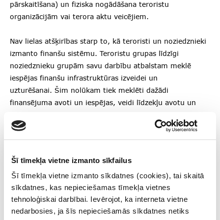
pārskaitīšana) un fiziska nogādāšana teroristu
organizācijām vai terora aktu veicējiem.
Nav lielas atšķirības starp to, kā teroristi un noziedznieki
izmanto finanšu sistēmu. Teroristu grupas līdzīgi
noziedznieku grupām savu darbību atbalstam meklē
iespējas finanšu infrastruktūras izveidei un
uzturēšanai. Šim nolūkam tiek meklēti dažādi
finansējuma avoti un iespējas, veidi līdzekļu avotu un
teroristu darbības sasaistes apslēpšanai.
Vērā jāņem divas pamata atšķirības starp teroristu
mantu (līdzekļiem) un noziedznieku mantu (līdzekļiem),
Šī tīmekļa vietne izmanto sīkfailus
proti:
Šī tīmekļa vietne izmanto sīkdatnes (cookies), tai skaitā
līdzekļu apmēri, kas nepieciešami terora aktu
sīkdatnes, kas nepieciešamas tīmekļa vietnes
finansēšanai ne vienmēr ir nozīmīgi (tie nereti ir daži
tehnoloģiskai darbībai. Ievērojot, ka interneta vietne
eiro) un darījumu veikšanai var nebūt nepieciešamas
nedarbosies, ja šīs nepieciešamās sīkdatnes netiks
sarežģītas shēmas;