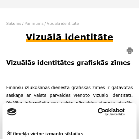
Sākums
/
Par mums
/
Vizuālā identitāte
Vizuālā identitāte
Vizuālās identitātes grafiskās zīmes
Finanšu izlūkošanas dienesta grafiskās zīmes ir gatavotas
saskaņā ar valsts pārvaldes vienoto vizuālo identitāti.
Plašāka informācija par valsts pārvaldes vienoto vizuālo
identitāti pieejama
Ministru kabineta tīmekļa vietnē
.
Finanšu izlūkošanas dienesta grafiskās zīmes
pamatversiju veido papildinātais mazais valsts ģerbonis
Šī tīmekļa vietne izmanto sīkfailus
un tekstuālā daļa ar institūcijas nosaukumu
Robusta TL