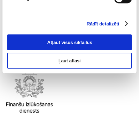
Pilnkrāsu vienkāršotā versija
(PNG)
Rādīt detalizēti
Atļaut visus sīkfailus
Ļaut atlasi
Divkrāsu vienkāršotā versija
(PNG)