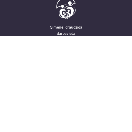
Ģimenei draudzīga
darbavieta
Kontakti
pasts@fid.gov.lv; e-adrese rēķiniem:
EINVOICE@40900025406
(+371) 67044430
Vaļņu iela 28, Rīga, LV-1050
Privātuma politika
Trauksmes celšana
Piekļūstamība