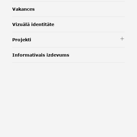
Vakances
Vizuālā identitāte
Projekti
Informatīvais izdevums