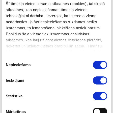
Pro Regular
burtveidolā.
Šī tīmekļa vietne izmanto sīkdatnes (cookies), tai skaitā
sīkdatnes, kas nepieciešamas tīmekļa vietnes
tehnoloģiskai darbībai. Ievērojot, ka interneta vietne
nedarbosies, ja šīs nepieciešamās sīkdatnes netiks
izmantotas, to izmantošanai piekrišana netiek prasīta.
Papildus šajā vietnē tiek izmantotas analītiskās
sīkdatnes, kas ļauj uzlabot vietnes lietošanas pieredzi,
novērtēt un uzlabot vietnes darbību un saturu. Finanšu
izlūkošanas dienesta privātuma politika pieejama
šeit
.
Piekrišanas
Nepieciešams
izvēle
Finanšu izlūkošanas dienesta lejupielādei paredzētās
Iestatījumi
grafiskās zīmes.
Ja nepieciešamas citas grafiskās zīmes versijas, aicinām
sazināties ar FID Komunikācijas nodaļu
prese@fid.gov.lv
.
Statistika
Latviešu valodā
Mārketings