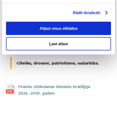
Rādīt detalizēti
Finanšu izlūkošanas dienesta
VĪZIJA
Cilvēkam droša un labklājīga Latvija
Atļaut visus sīkfailus
mierpilnā pasaulē.
Ļaut atlasi
Finanšu izlūkošanas dienesta
VĒRTĪBAS
Cilvēks, drosme, patriotisms, sadarbība.
Finanšu izlūkošanas dienesta stratēģija
2026.-2030. gadam