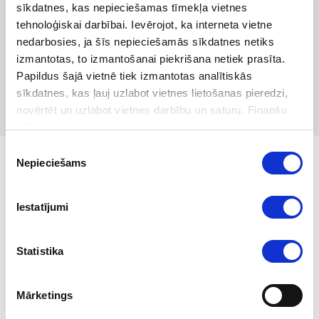
sīkdatnes, kas nepieciešamas tīmekļa vietnes
tehnoloģiskai darbībai. Ievērojot, ka interneta vietne
nedarbosies, ja šīs nepieciešamās sīkdatnes netiks
izmantotas, to izmantošanai piekrišana netiek prasīta.
Papildus šajā vietnē tiek izmantotas analītiskās
sīkdatnes, kas ļauj uzlabot vietnes lietošanas pieredzi,
novērtēt un uzlabot vietnes darbību un saturu. Finanšu
izlūkošanas dienesta privātuma politika pieejama
šeit
.
Piekrišanas
Nepieciešams
izvēle
Sākums
/
Par mums
/
Mūsu darbība
/
Stratēģija
Stratēģija
Iestatījumi
Statistika
Finanšu izlūkošanas dienesta
MISIJA
Mārketings
Mēs rūpējamies par valsts un finanšu
sistēmas drošību.