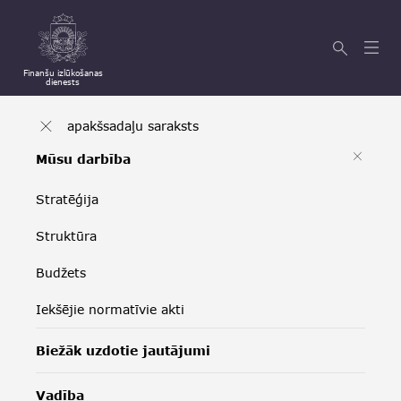
Finanšu izlūkošanas
dienests
apakšsadaļu saraksts
Mūsu darbība
Stratēģija
Struktūra
Budžets
Iekšējie normatīvie akti
Biežāk uzdotie jautājumi
Vadība