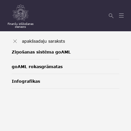
Finanšu izlūkošanas
dienests
apakšsadaļu saraksts
Ziņošanas sistēma goAML
goAML rokasgrāmatas
Infografikas