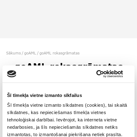
Sākums
/
goAML
/
goAML rokasgrāmatas
goAML rokasgrāmatas
Dokumentācija par ziņošanas
Šī tīmekļa vietne izmanto sīkfailus
sistēmu goAML
Šī tīmekļa vietne izmanto sīkdatnes (cookies), tai skaitā
sīkdatnes, kas nepieciešamas tīmekļa vietnes
Viegli lasīt – goAML rokasgrāmata
tehnoloģiskai darbībai. Ievērojot, ka interneta vietne
iesācējam (01.09.2024.)
nedarbosies, ja šīs nepieciešamās sīkdatnes netiks
izmantotas, to izmantošanai piekrišana netiek prasīta.