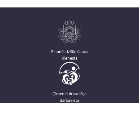
Finanšu izlūkošanas
dienests
Ģimenei draudzīga
darbavieta
Kontakti
pasts@fid.gov.lv; e-adrese rēķiniem:
EINVOICE@40900025406