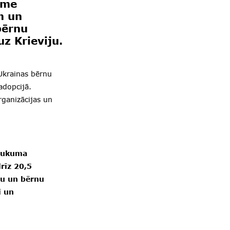
ome
m un
bērnu
z Krieviju.
 Ukrainas bērnu
adopcijā.
rganizācijas un
brukuma
rīz 20,5
bu un bērnu
i un