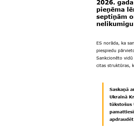
2026. gada
pieņēma lē
septiņām or
nelikumīgu 
ES norāda, ka san
piespiedu pārviet
Sankcionēto vidū 
citas struktūras, 
Saskaņā a
Ukrainā Kr
tūkstošus 
pamattiesī
apdraudēt