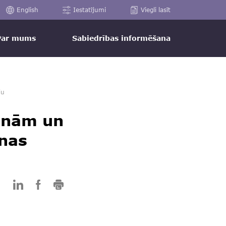
English
Iestatījumi
Viegli lasīt
Par mums
Sabiedrības informēšana
ju
sonām un
inas