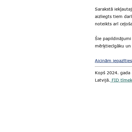
Sarakstā iekļaut
aizliegts tiem da
noteikts arī ceļoš
Šie papildinājumi
mērķtiecīgāku un 
Aicinām iepazīties
Kopš 2024. gada a
Latvijā.
FID tīmekļ