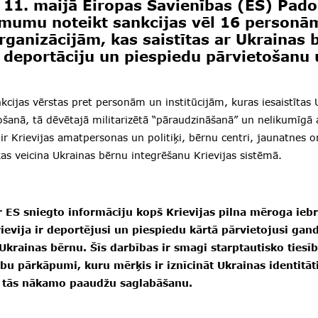
 11. maijā Eiropas Savienības (ES) Pad
mumu noteikt sankcijas vēl 16 personā
ganizācijām, kas saistītas ar Ukrainas 
deportāciju un piespiedu pārvietošanu u
kcijas vērstas pret personām un institūcijām, kuras iesaistītas
ošanā, tā dēvētajā militarizētā “pāraudzināšanā” un nelikumīgā 
ir Krievijas amatpersonas un politiķi, bērnu centri, jaunatnes o
kas veicina Ukrainas bērnu integrēšanu Krievijas sistēmā.
r ES sniegto informāciju kopš Krievijas pilna mēroga ie
ievija ir deportējusi un piespiedu kārtā pārvietojusi gand
Ukrainas bērnu. Šīs darbības ir smagi starptautisko tiesī
bu pārkāpumi, kuru mērķis ir iznīcināt Ukrainas identitāt
 tās nākamo paaudžu saglabāšanu.