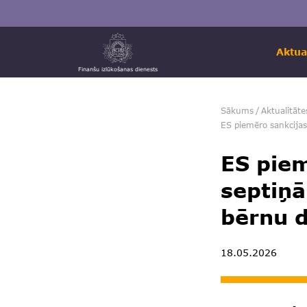
Aktua
Finanšu izlūkošanas dienests
Sākums
/
Aktualitāte
ES piemēro sankcijas
ES piem
septiņā
bērnu d
18.05.2026