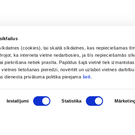
sīkfailus
sīkdatnes (cookies), tai skaitā sīkdatnes, kas nepieciešamas tī
vērojot, ka interneta vietne nedarbosies, ja šīs nepieciešamās sī
i piekrišana netiek prasīta. Papildus šajā vietnē tiek izmantotas
 vietnes lietošanas pieredzi, novērtēt un uzlabot vietnes darbību
Kontakti
Privā
as dienesta privātuma politika pieejama
šeit
.
Trauk
pasts@fid.gov.lv; e-adrese
Piekļ
rēķiniem:
Lapas
Iestatījumi
Statistika
Mārketin
EINVOICE@40900025406
(+371) 67044430
Vaļņu iela 28, Rīga, LV-1050