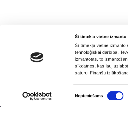
Šī tīmekļa vietne izmanto 
Šī tīmekļa vietne izmanto 
tehnoloģiskai darbībai. Ie
izmantotas, to izmantošana
sīkdatnes, kas ļauj uzlabot
saturu. Finanšu izlūkošan
Piekrišanas
Nepieciešams
Finanšu
Ģimenei draudzīga
izvēle
izlūkošanas
darbavieta
dienests