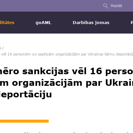
Meklēt
litātes
goAML
Darbības jomas
s
/
 vēl 16 personām un septiņām organizācijām par Ukrainas bērnu deportāci
ēro sankcijas vēl 16 per
m organizācijām par Ukra
eportāciju