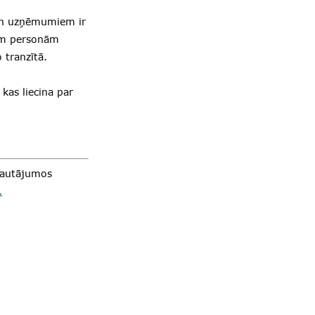
 un uzņēmumiem ir
kām personām
 tranzītā.
kas liecina par
 jautājumos
.