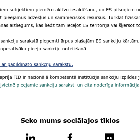
ajiem subjektiem piemēro aktīvu iesaldēšanu, un ES pilsoņiem
rīt pieejamus līdzekļus un saimnieciskos resursus. Turklāt fizis
anas aizliegums, kas liedz tām ieceļot ES teritorijā vai šķērsot to
 sankciju sarakstā pieņemti ārpus plašajām ES sankciju kārtām, 
operatīvāku pieeju sankciju noteikšanā.
 ar papildināto sankciju sarakstu.
prīļa FID ir nacionālā kompetentā institūcija sankciju izpildes
vietnē pieejamie sankciju saraksti un cita noderīga informācija
Seko mums sociālajos tīklos