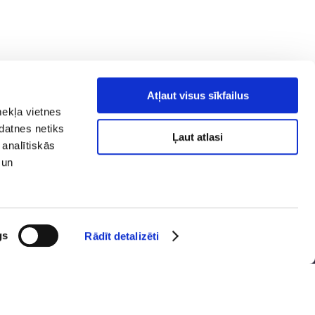
Atļaut visus sīkfailus
mekļa vietnes
kdatnes netiks
Ļaut atlasi
 analītiskās
 un
tuma politika
Sociālie tīkli
smes celšana
ūstamība
 karte
gs
Rādīt detalizēti