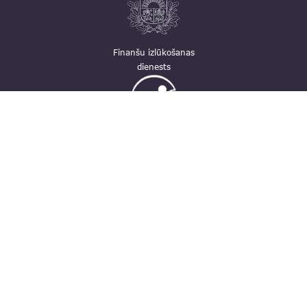
Finanšu izlūkošanas
dienests
Ģimenei draudzīga
darbavieta
Kontakti
pasts@fid.gov.lv; e-adrese rēķiniem:
EINVOICE@40900025406
(+371) 67044430