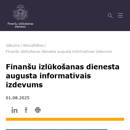
Finanšu izlūkošanas
dienests
Sākums
/
Aktualitātes
/
Finanšu izlūkošanas dienesta augusta informatīvais izdevums
Finanšu izlūkošanas dienesta
augusta informatīvais
izdevums
01.08.2025