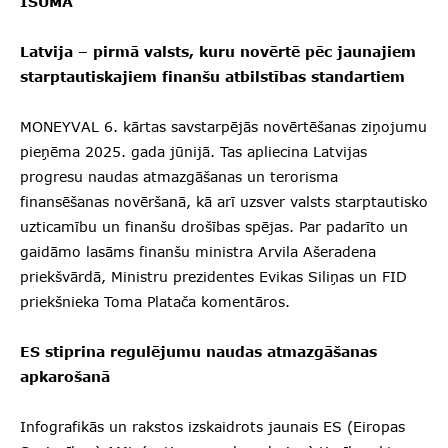
ĪSUMĀ
Latvija – pirmā valsts, kuru novērtē pēc jaunajiem
starptautiskajiem finanšu atbilstības standartiem
MONEYVAL 6. kārtas savstarpējās novērtēšanas ziņojumu
pieņēma 2025. gada jūnijā. Tas apliecina Latvijas
progresu naudas atmazgāšanas un terorisma
finansēšanas novēršanā, kā arī uzsver valsts starptautisko
uzticamību un finanšu drošības spējas. Par padarīto un
gaidāmo lasāms finanšu ministra Arvila Ašeradena
priekšvārdā, Ministru prezidentes Evikas Siliņas un FID
priekšnieka Toma Platača komentāros.
ES stiprina regulējumu naudas atmazgāšanas
apkarošanā
Infografikās un rakstos izskaidrots jaunais ES (Eiropas