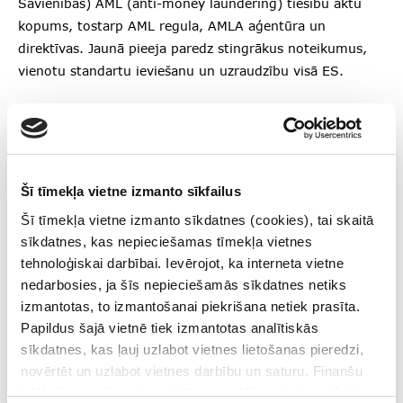
Savienības) AML (anti-money laundering) tiesību aktu
kopums, tostarp AML regula, AMLA aģentūra un
direktīvas. Jaunā pieeja paredz stingrākus noteikumus,
vienotu standartu ieviešanu un uzraudzību visā ES.
Intervija ar zvērinātu advokātu un Finanšu nozares
asociācijas padomnieku Edgaru Pastaru
Intervijā aplūkoti jaunās AML regulas ieguvumi un
Šī tīmekļa vietne izmanto sīkfailus
praktiskie izaicinājumi, tostarp lielais dokumentu
Šī tīmekļa vietne izmanto sīkdatnes (cookies), tai skaitā
apjoms, nacionālās īpatnības un terminoloģijas
sīkdatnes, kas nepieciešamas tīmekļa vietnes
problēmas. Tāpat apskatīti arī pozitīvie aspekti –
tehnoloģiskai darbībai. Ievērojot, ka interneta vietne
piemēram, uzlabotas iespējas zema riska klientu
nedarbosies, ja šīs nepieciešamās sīkdatnes netiks
apkalpošanā.
izmantotas, to izmantošanai piekrišana netiek prasīta.
Papildus šajā vietnē tiek izmantotas analītiskās
Latvijas Bankas materiāli par finanšu noziegumu
sīkdatnes, kas ļauj uzlabot vietnes lietošanas pieredzi,
novēršanu
novērtēt un uzlabot vietnes darbību un saturu. Finanšu
izlūkošanas dienesta privātuma politika pieejama
šeit
.