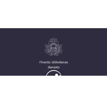
Finanšu izlūkošanas
dienests
Ģimenei draudzīga
darbavieta
Kontakti