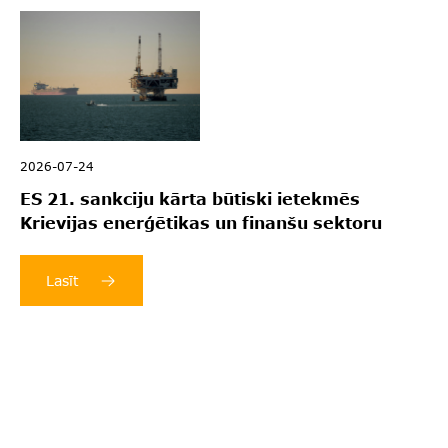
2026-07-24
ES 21. sankciju kārta būtiski ietekmēs
Krievijas enerģētikas un finanšu sektoru
Lasīt