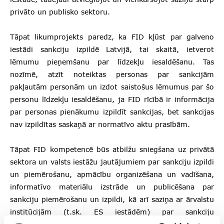
privāto un publisko sektoru.
Tāpat likumprojekts paredz, ka FID kļūst par galveno
iestādi sankciju izpildē Latvijā, tai skaitā, ietverot
lēmumu pieņemšanu par līdzekļu iesaldēšanu. Tas
nozīmē, atzīt noteiktas personas par sankcijām
pakļautām personām un izdot saistošus lēmumus par šo
personu līdzekļu iesaldēšanu, ja FID rīcībā ir informācija
par personas pienākumu izpildīt sankcijas, bet sankcijas
nav izpildītas saskaņā ar normatīvo aktu prasībām.
Tāpat FID kompetencē būs atbilžu sniegšana uz privātā
sektora un valsts iestāžu jautājumiem par sankciju izpildi
un piemērošanu, apmācību organizēšana un vadīšana,
informatīvo materiālu izstrāde un publicēšana par
sankciju piemērošanu un izpildi, kā arī saziņa ar ārvalstu
institūcijām (t.sk. ES iestādēm) par sankciju