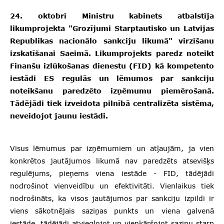
24. oktobrī Ministru kabinets atbalstīja
likumprojekta "Grozījumi Starptautisko un Latvijas
Republikas nacionālo sankciju likumā" virzīšanu
izskatīšanai Saeimā. Likumprojekts paredz noteikt
Finanšu izlūkošanas dienestu (FID) kā kompetento
iestādi ES regulās un lēmumos par sankciju
noteikšanu paredzēto izņēmumu piemērošanā.
Tādējādi tiek izveidota pilnībā centralizēta sistēma,
neveidojot jaunu iestādi.
Visus lēmumus par izņēmumiem un atļaujām, ja vien
konkrētos jautājumos likumā nav paredzēts atsevišķs
regulējums, pieņems viena iestāde - FID, tādējādi
nodrošinot vienveidību un efektivitāti. Vienlaikus tiek
nodrošināts, ka visos jautājumos par sankciju izpildi ir
viens sākotnējais saziņas punkts un viena galvenā
iestāde, tādējādi atvieglojot un vienkāršojot saziņu starp