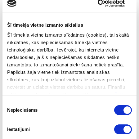
piemērošanu un izpildi Latvijā. Funkciju īstenošanai
nepieciešamā kārtība tiks noteikta saistošajos Ministru
kabineta noteikumos.
Šī tīmekļa vietne izmanto sīkfailus
Jaunās FID funkcijas ir pilnībā juridiski un strukturāli
Šī tīmekļa vietne izmanto sīkdatnes (cookies), tai skaitā
nodalītas no FID pamatfunkciju izpildes atbilstoši
sīkdatnes, kas nepieciešamas tīmekļa vietnes
Noziedzīgi iegūtu līdzekļu legalizācijas un terorisma un
tehnoloģiskai darbībai. Ievērojot, ka interneta vietne
proliferācijas finansēšanas novēršanas likumam, saskaņā
nedarbosies, ja šīs nepieciešamās sīkdatnes netiks
ar ko FID ir neatkarīga un autonoma iestāde, un kā
izmantotas, to izmantošanai piekrišana netiek prasīta.
ietvaros iegūto informāciju FID drīkst izmantot tikai
Papildus šajā vietnē tiek izmantotas analītiskās
atbilstoši Noziedzīgi iegūtu līdzekļu legalizācijas un
sīkdatnes, kas ļauj uzlabot vietnes lietošanas pieredzi,
terorisma un proliferācijas finansēšanas novēršanas
novērtēt un uzlabot vietnes darbību un saturu. Finanšu
likumā paredzētajam.
izlūkošanas dienesta privātuma politika pieejama
šeit
.
Piekrišanas
Informācija: Iekšlietu ministrija
Nepieciešams
izvēle
Iestatījumi
Seko mums sociālajos tīklos