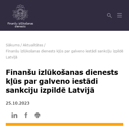
Finanšu izlūkošanas
dienests
Sākums
/
Aktualitātes
/
Finanšu izlūkošanas dienests kļūs par galveno iestādi sankciju izpildē
Latvijā
Finanšu izlūkošanas dienests
kļūs par galveno iestādi
sankciju izpildē Latvijā
25.10.2023