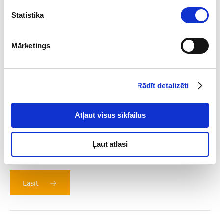
Statistika
Mārketings
Rādīt detalizēti
Atļaut visus sīkfailus
2026-08-04
Galvenais par sankcijām 2026. gada 2.
Ļaut atlasi
ceturksnī
Lasīt