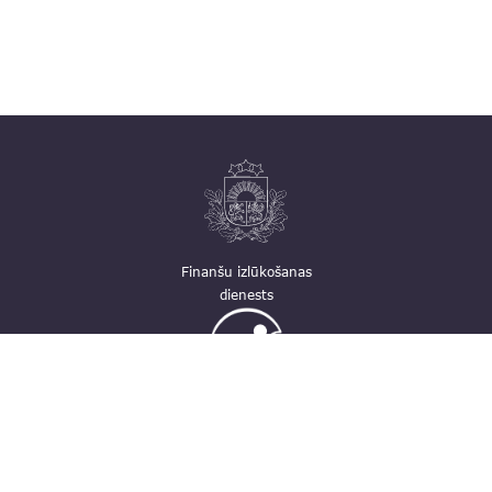
Finanšu izlūkošanas
dienests
Ģimenei draudzīga
darbavieta
Kontakti