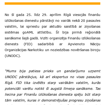
No šī gada 25. līdz 29. aprīlim Rīgā viesojās finanšu
izlūkošanas dienestu pārstāvji no vairāk nekā 20 pasaules
valstīm, lai spriestu par aktuālo saistībā ar ziņošanas
sistēmas goAML attīstību. Šī bija pirmā reģionālā
sanāksme šajā gadā. Vizīti organizēja Finanšu izlūkošanas
dienests (FID) sadarbībā ar Apvienoto Nāciju
Organizācijas Narkotiku un noziedzības novēršanas biroju
(UNODC).
“Mums bija patiess prieks un gandarījums uzņemt
UNODC pārstāvjus, kā arī ekspertus no visas pasaules
Rīgā. FID tika izvēlēts starp vairākām valstīm, kurās
potenciāli varētu notikt šī augstā līmeņa sanāksme. Tas
liecina par Finanšu izlūkošanas dienesta spēju būt starp
tām valstīm, kuras ir demonstrējušas progresu ziņošanas