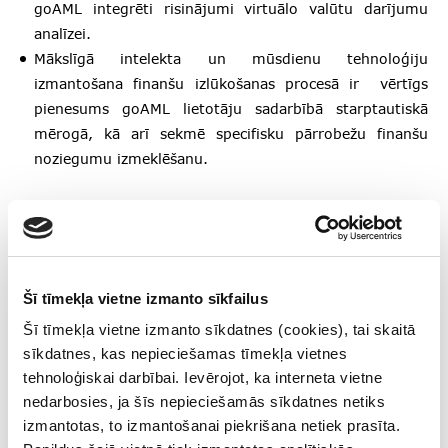
goAML integrēti risinājumi virtuālo valūtu darījumu
analīzei.
Mākslīgā intelekta un mūsdienu tehnoloģiju
izmantošana finanšu izlūkošanas procesā ir vērtīgs
pienesums goAML lietotāju sadarbībā starptautiskā
mērogā, kā arī sekmē specifisku pārrobežu finanšu
noziegumu izmeklēšanu.
“goAML lietotāju reģionālās sanāksmes pievienotā vērtība
bija iespēja finanšu izlūkošanas dienestu pārstāvjiem kā
produkta lietotājiem tikties ar UNODC ekspertiem kā
produkta izstrādātājiem un turētājiem, lai izdiskutētu
Šī tīmekļa vietne izmanto sīkfailus
aktuālos jautājumus, kā arī problemātiskos aspektus.
Šī tīmekļa vietne izmanto sīkdatnes (cookies), tai skaitā
Tāpat šī sanāksme ļāva mācīties no citu lietotāju
sīkdatnes, kas nepieciešamas tīmekļa vietnes
pieredzes, lai valstij, kurai, piemēram, aktuāla ir
tehnoloģiskai darbībai. Ievērojot, ka interneta vietne
jauninājumu ieviešana goAML, tie nav jāveido no jauna,
nedarbosies, ja šīs nepieciešamās sīkdatnes netiks
bet ir iespēja pielāgot savām vajadzībām citu valstu
izmantotas, to izmantošanai piekrišana netiek prasīta.
pieeju. Turklāt goAML lietotāju reģionālā sanāksme bija