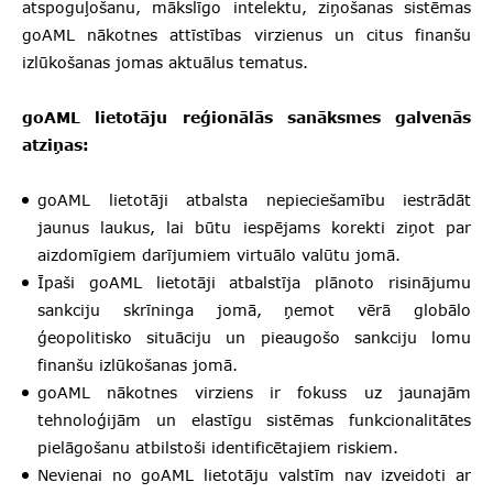
atspoguļošanu, mākslīgo intelektu, ziņošanas sistēmas
goAML nākotnes attīstības virzienus un citus finanšu
izlūkošanas jomas aktuālus tematus.
goAML lietotāju reģionālās sanāksmes galvenās
atziņas:
goAML lietotāji atbalsta nepieciešamību iestrādāt
jaunus laukus, lai būtu iespējams korekti ziņot par
aizdomīgiem darījumiem virtuālo valūtu jomā.
Īpaši goAML lietotāji atbalstīja plānoto risinājumu
sankciju skrīninga jomā, ņemot vērā globālo
ģeopolitisko situāciju un pieaugošo sankciju lomu
finanšu izlūkošanas jomā.
goAML nākotnes virziens ir fokuss uz jaunajām
tehnoloģijām un elastīgu sistēmas funkcionalitātes
pielāgošanu atbilstoši identificētajiem riskiem.
Nevienai no goAML lietotāju valstīm nav izveidoti ar