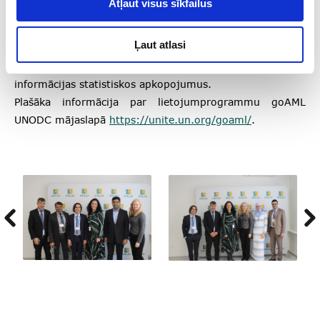
Atļaut visus sīkfailus
goAML izmantošana ilgtermiņā ļauj tās lietotājiem
operatīvi un efektīvi iesniegt ziņojumus par aizdomīgiem
Ļaut atlasi
darījumiem, sliekšņa deklarācijas, kā arī pārraudzīt
institūcijas lietotāju veiktās darbības, izvērtējot sniegtās
informācijas statistiskos apkopojumus.
Plašāka informācija par lietojumprogrammu goAML
UNODC mājaslapā
https://unite.un.org/goaml/
.