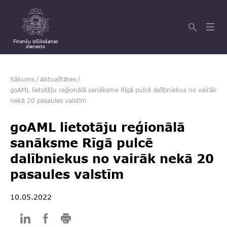
Finanšu izlūkošanas
dienests
Sākums
/
Aktualitātes
/
goAML lietotāju reģionālā sanāksme Rīgā pulcē dalībniekus no vairāk
nekā 20 pasaules valstīm
goAML lietotāju reģionālā
sanāksme Rīgā pulcē
dalībniekus no vairāk nekā 20
pasaules valstīm
10.05.2022