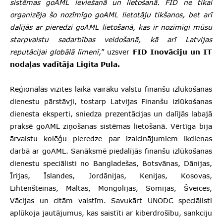
sistēmas goAML ieviešanā un lietošanā. FID ne tikai
organizēja šo nozīmīgo goAML lietotāju tikšanos, bet arī
dalījās ar pieredzi goAML lietošanā, kas ir nozīmīgi mūsu
starpvalstu sadarbības veidošanā, kā arī Latvijas
reputācijai globālā līmenī,
” uzsver
FID Inovāciju un IT
nodaļas vadītāja Ligita Pula.
Reģionālās vizītes laikā vairāku valstu finanšu izlūkošanas
dienestu pārstāvji, tostarp Latvijas Finanšu izlūkošanas
dienesta eksperti, sniedza prezentācijas un dalījās labajā
praksē goAML ziņošanas sistēmas lietošanā. Vērtīga bija
ārvalstu kolēģu pieredze par izaicinājumiem ikdienas
darbā ar goAML. Sanāksmē piedalījās finanšu izlūkošanas
dienestu speciālisti no Bangladešas, Botsvānas, Dānijas,
Īrijas, Īslandes, Jordānijas, Kenijas, Kosovas,
Lihtenšteinas, Maltas, Mongolijas, Somijas, Šveices,
Vācijas un citām valstīm. Savukārt UNODC speciālisti
aplūkoja jautājumus, kas saistīti ar kiberdrošību, sankciju