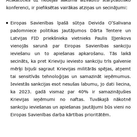
konferenci, ir piefiksētas vairākas atziņas un secinājumi:
Eiropas Savienības īpašā sūtņa Deivida O'Salivana
padomniece politikas jautājumos Dārta Tentere un
Latvijas FID priekšnieka vietnieks Paulis Iļjenkovs
vienojās sarunā par Eiropas Savienības sankciju
ieviešanu un to apiešanas apkarošanu. Tās laikā
secināts, ka pret Krieviju ieviesto sankciju trīs galvenie
mērķi bijuši sagraut Krievijas militārās spējas, atņemt
tai sensitīvās tehnoloģijas un samazināt ieņēmumus.
Ieviestās sankcijas esot nesušas labumu, jo dati liecina,
ka 2023. gadā vismaz par 40% ir samazinājušies
Krievijas ieņēmumi no naftas. Tuvākajā nākotnē
sankciju ieviešanas un apiešanas jautājumi būs vieni no
Eiropas Savienības darba kārtības prioritātēm.