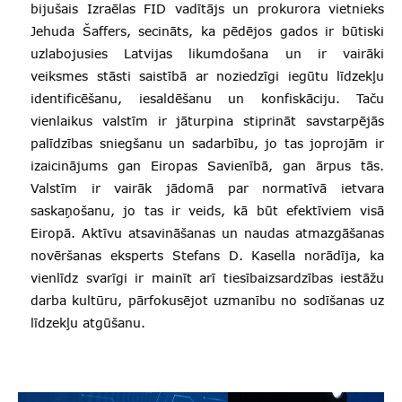
bijušais Izraēlas FID vadītājs un prokurora vietnieks
Jehuda Šaffers, secināts, ka pēdējos gados ir būtiski
uzlabojusies Latvijas likumdošana un ir vairāki
veiksmes stāsti saistībā ar noziedzīgi iegūtu līdzekļu
identificēšanu, iesaldēšanu un konfiskāciju. Taču
vienlaikus valstīm ir jāturpina stiprināt savstarpējās
palīdzības sniegšanu un sadarbību, jo tas joprojām ir
izaicinājums gan Eiropas Savienībā, gan ārpus tās.
Valstīm ir vairāk jādomā par normatīvā ietvara
saskaņošanu, jo tas ir veids, kā būt efektīviem visā
Eiropā. Aktīvu atsavināšanas un naudas atmazgāšanas
novēršanas eksperts Stefans D. Kasella norādīja, ka
vienlīdz svarīgi ir mainīt arī tiesībaizsardzības iestāžu
darba kultūru, pārfokusējot uzmanību no sodīšanas uz
līdzekļu atgūšanu.