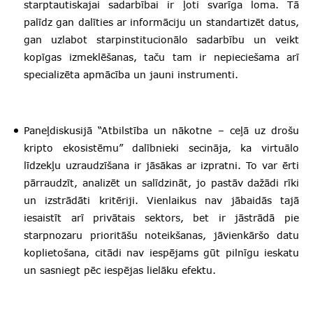
starptautiskajai sadarbībai ir ļoti svarīga loma. Tā
palīdz gan dalīties ar informāciju un standartizēt datus,
gan uzlabot starpinstitucionālo sadarbību un veikt
kopīgas izmeklēšanas, taču tam ir nepieciešama arī
specializēta apmācība un jauni instrumenti.
Paneļdiskusijā “Atbilstība un nākotne – ceļā uz drošu
kripto ekosistēmu” dalībnieki secināja, ka virtuālo
līdzekļu uzraudzīšana ir jāsākas ar izpratni. To var ērti
pārraudzīt, analizēt un salīdzināt, jo pastāv dažādi rīki
un izstrādāti kritēriji. Vienlaikus nav jābaidās tajā
iesaistīt arī privātais sektors, bet ir jāstrādā pie
starpnozaru prioritāšu noteikšanas, jāvienkāršo datu
koplietošana, citādi nav iespējams gūt pilnīgu ieskatu
un sasniegt pēc iespējas lielāku efektu.