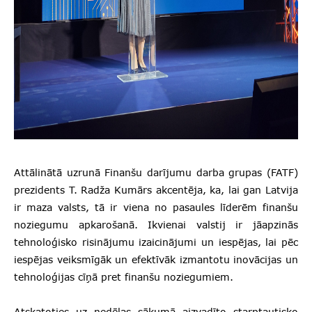
Attālinātā uzrunā Finanšu darījumu darba grupas (FATF)
prezidents T. Radža Kumārs akcentēja, ka, lai gan Latvija
ir maza valsts, tā ir viena no pasaules līderēm finanšu
noziegumu apkarošanā. Ikvienai valstij ir jāapzinās
tehnoloģisko risinājumu izaicinājumi un iespējas, lai pēc
iespējas veiksmīgāk un efektīvāk izmantotu inovācijas un
tehnoloģijas cīņā pret finanšu noziegumiem.
Atskatoties uz nedēļas sākumā aizvadīto starptautisko