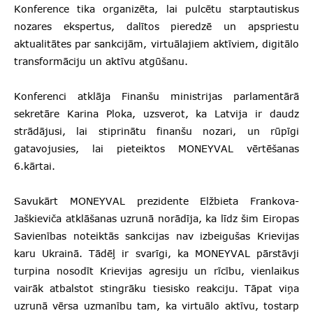
Konference tika organizēta, lai pulcētu starptautiskus
nozares ekspertus, dalītos pieredzē un apspriestu
aktualitātes par sankcijām, virtuālajiem aktīviem, digitālo
transformāciju un aktīvu atgūšanu.
Konferenci atklāja Finanšu ministrijas parlamentārā
sekretāre Karina Ploka, uzsverot, ka Latvija ir daudz
strādājusi, lai stiprinātu finanšu nozari, un rūpīgi
gatavojusies, lai pieteiktos MONEYVAL vērtēšanas
6.kārtai.
Savukārt MONEYVAL prezidente Elžbieta Frankova-
Jaškieviča atklāšanas uzrunā norādīja, ka līdz šim Eiropas
Savienības noteiktās sankcijas nav izbeigušas Krievijas
karu Ukrainā. Tādēļ ir svarīgi, ka MONEYVAL pārstāvji
turpina nosodīt Krievijas agresiju un rīcību, vienlaikus
vairāk atbalstot stingrāku tiesisko reakciju. Tāpat viņa
uzrunā vērsa uzmanību tam, ka virtuālo aktīvu, tostarp