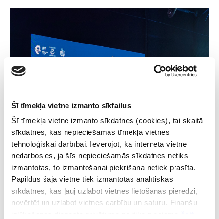
Šī tīmekļa vietne izmanto sīkfailus
Šī tīmekļa vietne izmanto sīkdatnes (cookies), tai skaitā
sīkdatnes, kas nepieciešamas tīmekļa vietnes
tehnoloģiskai darbībai. Ievērojot, ka interneta vietne
nedarbosies, ja šīs nepieciešamās sīkdatnes netiks
izmantotas, to izmantošanai piekrišana netiek prasīta.
Papildus šajā vietnē tiek izmantotas analītiskās
sīkdatnes, kas ļauj uzlabot vietnes lietošanas pieredzi,
novērtēt un uzlabot vietnes darbību un saturu. Finanšu
izlūkošanas dienesta privātuma politika pieejama
šeit
.