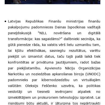
Latvijas Republikas Finanšu ministrijas finanšu
pakalpojumu padomnieces Dainas Ispodkinas vadītajā
paneļdiskusijā “NILL novēršana un digitālā
transformācija: kas sagaidāms?” dalībnieki secināja, ka
gūtā pieredze rāda, ka valstis vērš lielu uzmanību tam,
lai kļūtu efektīvākas, sasniegtu rezultātus, varētu
piekļūt un izmantot datus, taču tajā pašā laikā tiek
konfrontētas ar privātuma jautājumiem, radot bažas
par piekļūstamību. Apvienoto Nāciju Organizācijas
Narkotiku un noziedzības apkarošanas biroja (UNODC)
padomnieks par kibernodziedzību un virtuālajām
valūtām Oleksijs Feščenko uzsvēra, ka politikas
veidotāji un tiesneši ievērojami atpaliek no
izmeklētājiem un prokuroriem tehnoloģiju izpratnē. Lai
risinājumi būtu aktuāli, ir jāturpina tos nepārtraukti