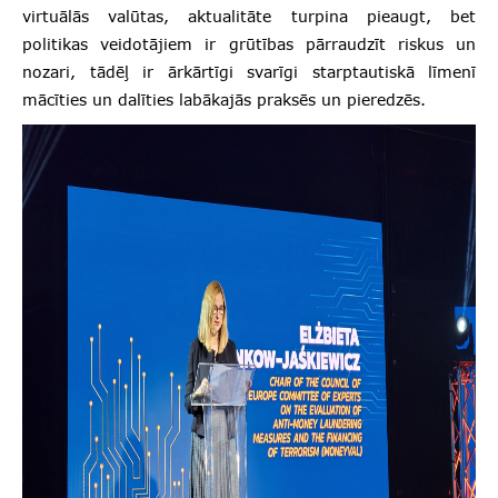
virtuālās valūtas, aktualitāte turpina pieaugt, bet
politikas veidotājiem ir grūtības pārraudzīt riskus un
nozari, tādēļ ir ārkārtīgi svarīgi starptautiskā līmenī
mācīties un dalīties labākajās praksēs un pieredzēs.