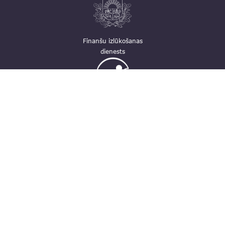
Finanšu izlūkošanas
dienests
Ģimenei draudzīga
darbavieta
Kontakti
pasts@fid.gov.lv; e-adrese rēķiniem:
EINVOICE@40900025406
(+371) 67044430