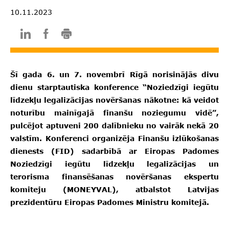
10.11.2023
Šī gada 6. un 7. novembrī Rīgā norisinājās divu
dienu starptautiska konference “Noziedzīgi iegūtu
līdzekļu legalizācijas novēršanas nākotne: kā veidot
noturību mainīgajā finanšu noziegumu vidē”,
pulcējot aptuveni 200 dalībnieku no vairāk nekā 20
valstīm. Konferenci organizēja Finanšu izlūkošanas
dienests (FID) sadarbībā ar Eiropas Padomes
Noziedzīgi iegūtu līdzekļu legalizācijas un
terorisma finansēšanas novēršanas ekspertu
komiteju (MONEYVAL), atbalstot Latvijas
prezidentūru Eiropas Padomes Ministru komitejā.