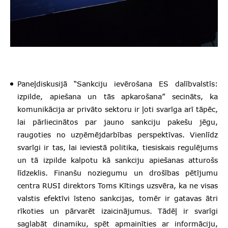
Paneļdiskusijā “Sankciju ievērošana ES dalībvalstīs:
izpilde, apiešana un tās apkarošana” secināts, ka
komunikācija ar privāto sektoru ir ļoti svarīga arī tāpēc,
lai pārliecinātos par jauno sankciju pakešu jēgu,
raugoties no uzņēmējdarbības perspektīvas. Vienlīdz
svarīgi ir tas, lai ieviestā politika, tiesiskais regulējums
un tā izpilde kalpotu kā sankciju apiešanas atturošs
līdzeklis. Finanšu noziegumu un drošības pētījumu
centra RUSI direktors Toms Kītings uzsvēra, ka ne visas
valstis efektīvi īsteno sankcijas, tomēr ir gatavas ātri
rīkoties un pārvarēt izaicinājumus. Tādēļ ir svarīgi
saglabāt dinamiku, spēt apmainīties ar informāciju,