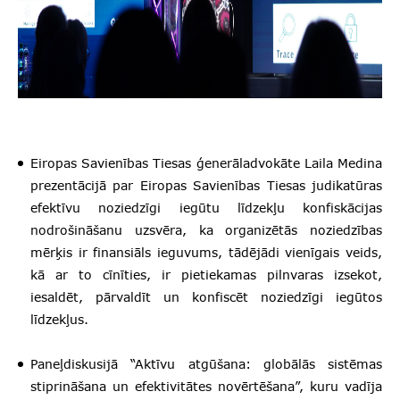
Eiropas Savienības Tiesas ģenerāladvokāte Laila Medina
prezentācijā par Eiropas Savienības Tiesas judikatūras
efektīvu noziedzīgi iegūtu līdzekļu konfiskācijas
nodrošināšanu uzsvēra, ka organizētās noziedzības
mērķis ir finansiāls ieguvums, tādējādi vienīgais veids,
kā ar to cīnīties, ir pietiekamas pilnvaras izsekot,
iesaldēt, pārvaldīt un konfiscēt noziedzīgi iegūtos
līdzekļus.
Paneļdiskusijā “Aktīvu atgūšana: globālās sistēmas
stiprināšana un efektivitātes novērtēšana”, kuru vadīja