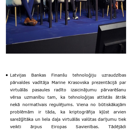
Latvijas Bankas Finanšu tehnoloģiju uzraudzības
pārvaldes vadītāja Marine Krasovska prezentācijā par
virtuālās pasaules radīto izaicinājumu pārvarēšanu
vērsa uzmanību tam, ka tehnoloģijas attīstās ātrāk
nekā normatīvais regulējums. Viena no būtiskākajām
problēmām ir tāda, ka kriptogrāfija kļūst arvien
sarežģītāka un liela daļa virtuālās valūtas darījumu tiek
veikti ārpus Eiropas Savienības. Tādējādi