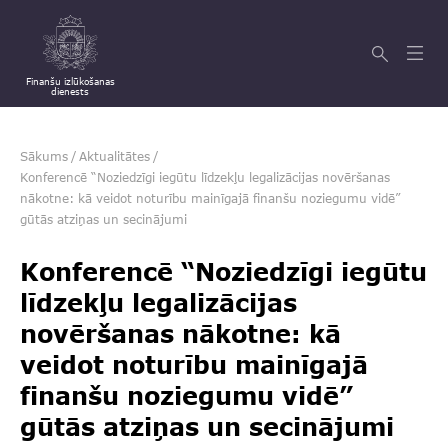
Finanšu izlūkošanas
dienests
Sākums
/
Aktualitātes
/
Konferencē “Noziedzīgi iegūtu līdzekļu legalizācijas novēršanas
nākotne: kā veidot noturību mainīgajā finanšu noziegumu vidē”
gūtās atziņas un secinājumi
Konferencē “Noziedzīgi iegūtu
līdzekļu legalizācijas
novēršanas nākotne: kā
veidot noturību mainīgajā
finanšu noziegumu vidē”
gūtās atziņas un secinājumi