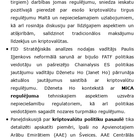
tirgiem) darbības jomas regulējumu, sniedza ieskatu
pozitīvajā pieredzē par esošo kriptovalūtu tirgus
regulējumu Maltā un nepieciešamajiem uzlabojumiem,
kā arī rosināja diskusiju par līdzīgajiem aspektiem un
atšķirībām, salīdzinot tradicionālos maksājumu
līdzekļus un kriptovalūtas.
FID Stratēģiskās analīzes nodaļas vadītājs Paulis
Iļjenkovs neformālā sarunā ar bijušo FATF politikas
veidotāju un pašreizējo Chainalysis ES politikas
jautājumu vadītāju Dženetu Ho (Janet Ho) pārrunāja
aktuālos jautājumus saistībā ar kriptovalūtu
regulējumu. Dženeta Ho kontekstā ar
MiCA
regulējuma
tehniskajiem aspektiem uzsvēra
nepieciešamību regulatoriem, kā arī politikas
veidotājiem sagaidīt nozares turpmāko regulējumu.
Paneļdiskusijā par
kriptovalūtu politiku pasaulē
tika
detalizēti apskatīti piemēri, īpaši no Apvienotajiem
Arābu Emirātiem (AAE) un Šveices. AAE Centrālās