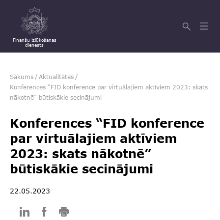
Finanšu izlūkošanas
dienests
Sākums
/
Aktualitātes
/
Konferences “FID konference par virtuālajiem aktīviem 2023: skats
nākotnē” būtiskākie secinājumi
Konferences “FID konference
par virtuālajiem aktīviem
2023: skats nākotnē”
būtiskākie secinājumi
22.05.2023