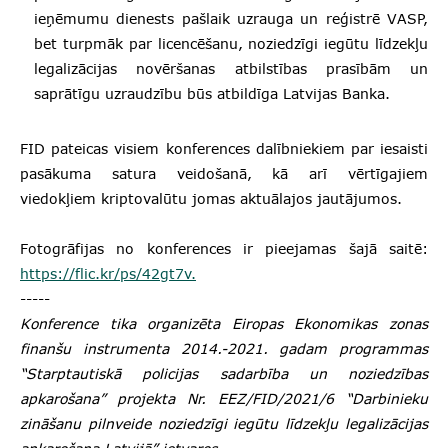
ieņēmumu dienests pašlaik uzrauga un reģistrē VASP,
bet turpmāk par licencēšanu, noziedzīgi iegūtu līdzekļu
legalizācijas novēršanas atbilstības prasībām un
saprātīgu uzraudzību būs atbildīga Latvijas Banka.
FID pateicas visiem konferences dalībniekiem par iesaisti
pasākuma satura veidošanā, kā arī vērtīgajiem
viedokļiem kriptovalūtu jomas aktuālajos jautājumos.
Fotogrāfijas no konferences ir pieejamas šajā saitē:
https://flic.kr/ps/42gt7v.
-----
Konference tika organizēta Eiropas Ekonomikas zonas
finanšu instrumenta 2014.-2021. gadam programmas
“Starptautiskā policijas sadarbība un noziedzības
apkarošana” projekta Nr. EEZ/FID/2021/6 “Darbinieku
zināšanu pilnveide noziedzīgi iegūtu līdzekļu legalizācijas