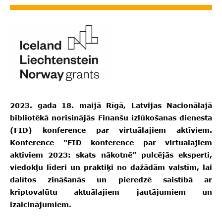
2023. gada 18. maijā Rīgā, Latvijas Nacionālajā
bibliotēkā norisinājās Finanšu izlūkošanas dienesta
(FID) konference par virtuālajiem aktīviem.
Konferencē “FID konference par virtuālajiem
aktīviem 2023: skats nākotnē” pulcējās eksperti,
viedokļu līderi un praktiķi no dažādām valstīm, lai
dalītos zināšanās un pieredzē saistībā ar
kriptovalūtu aktuālajiem jautājumiem un
izaicinājumiem.