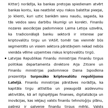
Kitter) norādīja, ka bankas pretojas spiedienam atvērt
bankas kontu, kas neatbilst viņu riskos balstītai pieejai,
jo klienti, kuri uztic bankām savu naudu, sagaida, ka
tās veidos savu darbību likumīgi un korekti. Finanšu
nozares asociācijas padomniece Laima Letiņa uzsvēra,
ka tradicionālajā banku sektorā ir interese par
kriptovalūtu tirgu un VASP, tomēr tas vienmēr būs
segmentēts un visiem sektora pārstāvjiem nekad nebūs
vienāda vēlme uzņemties riskus kriptovalūtu tirgū.
Latvijas Republikas Finanšu ministrijas Finanšu tirgus
politikas departamenta direktore Aija Zitcere un
Finanšu ministrijas padomniece Daina Ispodkina
prezentēja
turpmāko kriptovalūtu regulējumu
Latvijā
. Finanšu ministrijas pārstāves norādīja, ka
kapitāla tirgu attīstība un pieaugošā aizdevumu
aktivitāte, kā arī ilgtspējīgas finanses, digitalizācija un
inovācijas, kas iekļauj valsts finanšu tehnoloģiju plānu,
pašreiz ir galvenie finanšu tirgus mērķi. Valsts