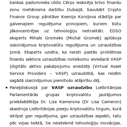
bankas padomnieks Uldis Cērps ieskicēja brīvo finanšu
zonu mehānisma darbību Dubaijā. Savukārt Crypto
Finance Group pārstāve Ksenija Koroļova stāstīja par
galvenajiem regulējuma principiem, kuriem būtu
jākoncentrējas uz tehnoloģiju neitralitāti. EDSO
eksperts Mihals Gromeks (Michal Gromek) aplūkoja
izaicinājumus kriptovalūtu regulējuma un uzraudzības
jomā. Eksperts uzvēra, ka nereti pastāv problēmas
finanšu sektora uzraudzības noteikumu ieviešanā VASP
(digitālo aktīvu pakalpojumu sniedzēji (Virtual Asset
Service Providers – VASP) uzraudzībā, kas reizēm
sagādā izaicinājumus piemītošo atšķirību dēļ.
Paneļdiskusijā par
VASP uzraudzību
Lielbritānijas
Parlamentārās grupas kriptovalūtu jautājumos
priekšsēdētāja Dr. Liza Kamerona (Dr Lisa Cameron)
skaidroja Lielbritānijas pieeju kriptovalūtu tirgum, kurā
ietilpst gan regulējuma, gan uzraudzības aspekti, taču
pēc viņas teiktā, tie neietekmē tehnoloģiju inovācijas.