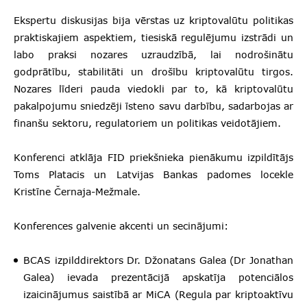
Ekspertu diskusijas bija vērstas uz kriptovalūtu politikas
praktiskajiem aspektiem, tiesiskā regulējumu izstrādi un
labo praksi nozares uzraudzībā, lai nodrošinātu
godprātību, stabilitāti un drošību kriptovalūtu tirgos.
Nozares līderi pauda viedokli par to, kā kriptovalūtu
pakalpojumu sniedzēji īsteno savu darbību, sadarbojas ar
finanšu sektoru, regulatoriem un politikas veidotājiem.
Konferenci atklāja FID priekšnieka pienākumu izpildītājs
Toms Platacis un Latvijas Bankas padomes locekle
Kristīne Černaja-Mežmale.
Konferences galvenie akcenti un secinājumi:
BCAS izpilddirektors Dr. Džonatans Galea (Dr Jonathan
Galea) ievada prezentācijā apskatīja potenciālos
izaicinājumus saistībā ar MiCA (Regula par kriptoaktīvu