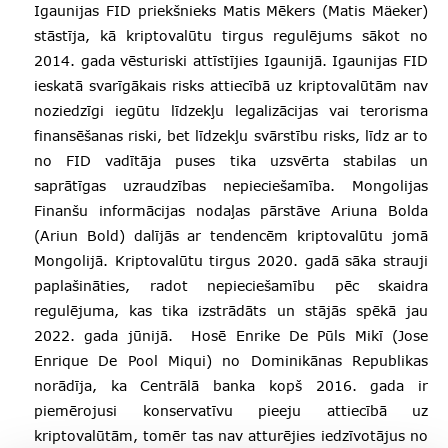
Igaunijas FID priekšnieks Matis Mēkers (Matis Mäeker)
stāstīja, kā kriptovalūtu tirgus regulējums sākot no
2014. gada vēsturiski attīstījies Igaunijā. Igaunijas FID
ieskatā svarīgākais risks attiecībā uz kriptovalūtām nav
noziedzīgi iegūtu līdzekļu legalizācijas vai terorisma
finansēšanas riski, bet līdzekļu svārstību risks, līdz ar to
no FID vadītāja puses tika uzsvērta stabilas un
saprātīgas uzraudzības nepieciešamība. Mongolijas
Finanšu informācijas nodaļas pārstāve Ariuna Bolda
(Ariun Bold) dalījās ar tendencēm kriptovalūtu jomā
Mongolijā. Kriptovalūtu tirgus 2020. gadā sāka strauji
paplašināties, radot nepieciešamību pēc skaidra
regulējuma, kas tika izstrādāts un stājās spēkā jau
2022. gada jūnijā. Hosē Enrike De Pūls Mikī (Jose
Enrique De Pool Miqui) no Dominikānas Republikas
norādīja, ka Centrālā banka kopš 2016. gada ir
piemērojusi konservatīvu pieeju attiecībā uz
kriptovalūtām, tomēr tas nav atturējies iedzīvotājus no