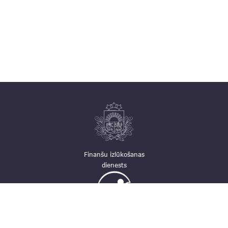
Finanšu izlūkošanas
dienests
Ģimenei draudzīga