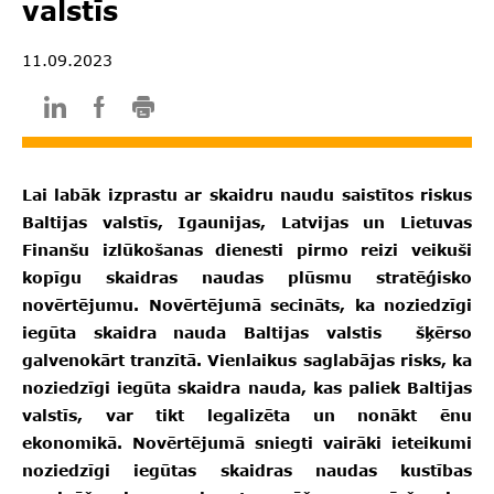
valstīs
11.09.2023
Lai labāk izprastu ar skaidru naudu saistītos riskus
Baltijas valstīs, Igaunijas, Latvijas un Lietuvas
Finanšu izlūkošanas dienesti pirmo reizi veikuši
kopīgu skaidras naudas plūsmu stratēģisko
novērtējumu. Novērtējumā secināts, ka noziedzīgi
iegūta skaidra nauda Baltijas valstis šķērso
galvenokārt tranzītā. Vienlaikus saglabājas risks, ka
noziedzīgi iegūta skaidra nauda, kas paliek Baltijas
valstīs, var tikt legalizēta un nonākt ēnu
ekonomikā. Novērtējumā sniegti vairāki ieteikumi
noziedzīgi iegūtas skaidras naudas kustības