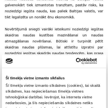
galvenokārt tiek izmantotas tranzītam, pastāv risks, ka
noziedzīgi iegūta nauda, kas paliek Baltijas valstīs, var
tikt legalizēta un nonākt ēnu ekonomikā.
Novērtējumā sniegti vairāki ieteikumi noziedzīgi iegūtas
skaidras naudas kustības mazināšanai un naudas
atmazgāšanas novēršanai. Būtiski ir turpināt pētīt
skaidras naudas plūsmas, lai attīstītu izpratni par
noziedzīgi iegūtas skaidrās naudas tendencēm, kas prasa
ciešāku sadarbību un datu apmaiņu starp Finanšu
izlūkošanas dienestiem, tiesībaizsardzības iestādēm un
citām ieinteresētajām pusēm. Svarīgi ir arī stiprināt
naudas atmazgāšanas novēršanas normatīvo regulējumu
Šī tīmekļa vietne izmanto sīkfailus
harmonizāciju, lai noziedzniekiem novērstu iespēju
Šī tīmekļa vietne izmanto sīkdatnes (cookies), tai skaitā
izvēlēties starp valstīm Eiropas Savienībā, kam var būt
sīkdatnes, kas nepieciešamas tīmekļa vietnes
labvēlīgāki skaidrās naudas lietošanas noteikumi.
tehnoloģiskai darbībai. Ievērojot, ka interneta vietne
nedarbosies, ja šīs nepieciešamās sīkdatnes netiks
Novērtējums izstrādāts angļu valodā un publicēts Finanšu