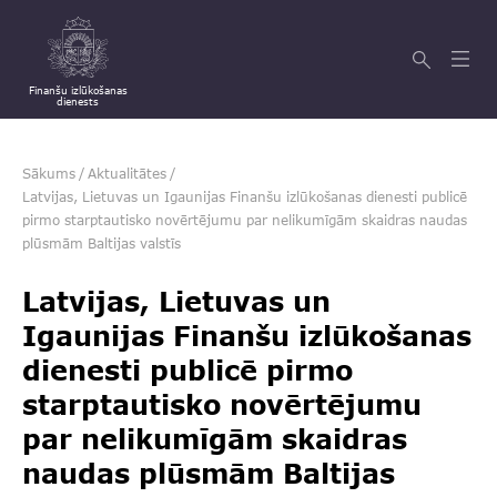
Finanšu izlūkošanas
dienests
Sākums
/
Aktualitātes
/
Latvijas, Lietuvas un Igaunijas Finanšu izlūkošanas dienesti publicē
pirmo starptautisko novērtējumu par nelikumīgām skaidras naudas
plūsmām Baltijas valstīs
Latvijas, Lietuvas un
Igaunijas Finanšu izlūkošanas
dienesti publicē pirmo
starptautisko novērtējumu
par nelikumīgām skaidras
naudas plūsmām Baltijas