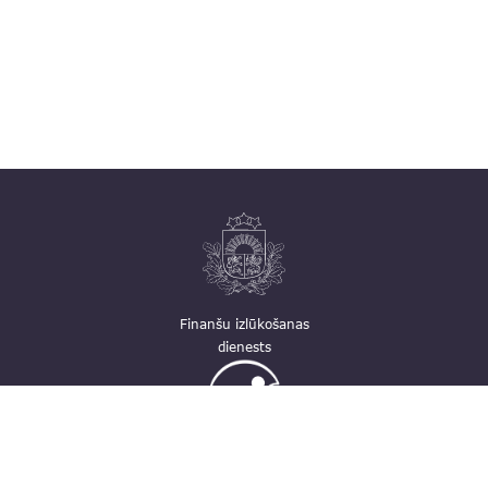
Finanšu izlūkošanas
dienests
Ģimenei draudzīga