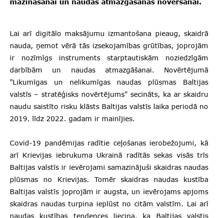
mazināšanai un naudas atmazgāšanas novēršanai.
Lai arī digitālo maksājumu izmantošana pieaug, skaidrā
nauda, ņemot vērā tās izsekojamības grūtības, joprojām
ir nozīmīgs instruments starptautiskām noziedzīgām
darbībām un naudas atmazgāšanai. Novērtējumā
"Likumīgas un nelikumīgas naudas plūsmas Baltijas
valstīs – stratēģisks novērtējums" secināts, ka ar skaidru
naudu saistīto risku klāsts Baltijas valstīs laika periodā no
2019. līdz 2022. gadam ir mainījies.
Covid-19 pandēmijas radītie ceļošanas ierobežojumi, kā
arī Krievijas iebrukuma Ukrainā radītās sekas visās trīs
Baltijas valstīs ir ievērojami samazinājuši skaidras naudas
plūsmas no Krievijas. Tomēr skaidras naudas kustība
Baltijas valstīs joprojām ir augsta, un ievērojams apjoms
skaidras naudas turpina ieplūst no citām valstīm. Lai arī
naudas kustības tendences liecina, ka Baltijas valstis