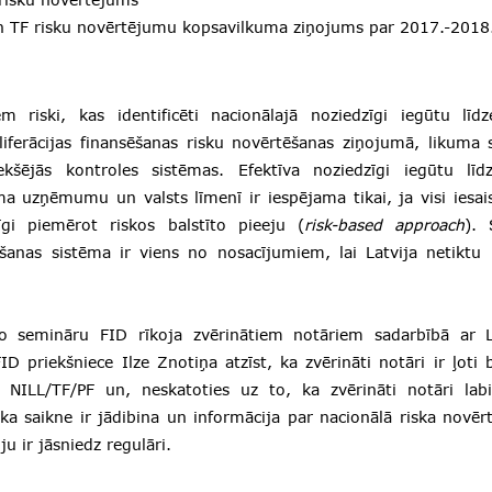
n TF risku novērtējumu kopsavilkuma ziņojums par 2017.-201
 riski, kas identificēti nacionālajā noziedzīgi iegūtu līdze
liferācijas finansēšanas risku novērtēšanas ziņojumā, likuma
ekšējās kontroles sistēmas. Efektīva noziedzīgi iegūtu līdze
a uzņēmumu un valsts līmenī ir iespējama tikai, ja visi iesaist
īgi piemērot riskos balstīto pieeju (
risk-based approach
). 
šanas sistēma ir viens no nosacījumiem, lai Latvija netiktu i
o semināru FID rīkoja zvērinātiem notāriem sadarbībā ar L
D priekšniece Ilze Znotiņa atzīst, ka zvērināti notāri ir ļoti 
t NILL/TF/PF un, neskatoties uz to, ka zvērināti notāri labi
ka saikne ir jādibina un informācija par nacionālā riska nov
ju ir jāsniedz regulāri.