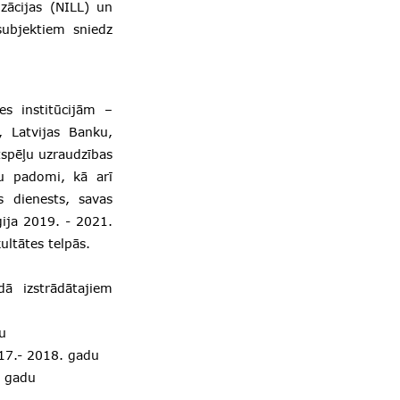
izācijas (NILL) un
subjektiem sniedz
es institūcijām –
, Latvijas Banku,
tspēļu uzraudzības
ru padomi, kā arī
s dienests, savas
ija 2019. - 2021.
ultātes telpās.
dā izstrādātajiem
u
017.- 2018. gadu
. gadu