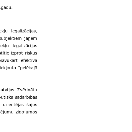
8.gadu.
kļu legalizācijas,
 subjektiem jāņem
kļu legalizācijas
ītie izprot riskus
Savukārt efektīva
ekļauta “pelēkajā
atvijas Zvērinātu
būtisks sadarbības
 orientējas šajos
ērtējumu ziņojumos