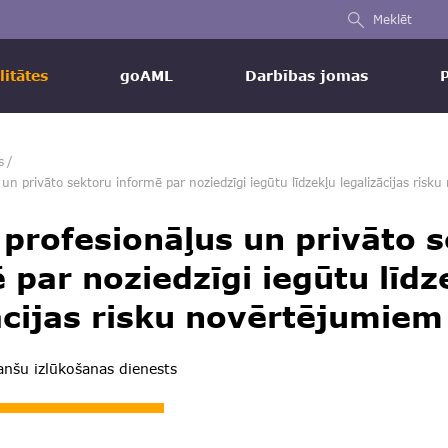
Meklēt
litātes
goAML
Darbības jomas
s
/
un privāto sektoru informē par noziedzīgi iegūtu līdzekļu legalizācijas ris
profesionāļus un privāto 
 par noziedzīgi iegūtu līdz
ācijas risku novērtējumiem
nšu izlūkošanas dienests