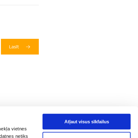
Lasīt
Atļaut visus sīkfailus
mekļa vietnes
kdatnes netiks