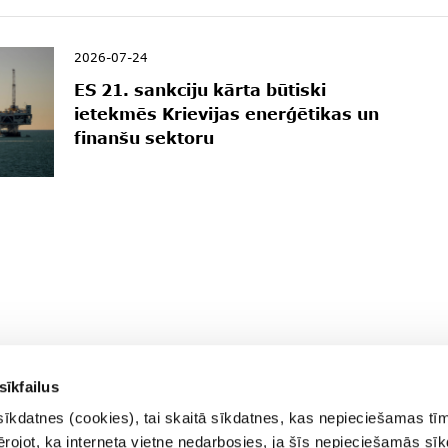
2026-07-24
ES 21. sankciju kārta būtiski
ietekmēs Krievijas enerģētikas un
finanšu sektoru
sīkfailus
sīkdatnes (cookies), tai skaitā sīkdatnes, kas nepieciešamas tī
vērojot, ka interneta vietne nedarbosies, ja šīs nepieciešamās sī