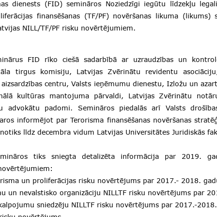
as dienests (FID) semināros Noziedzīgi iegūtu līdzekļu legal
liferācijas finansēšanas (TF/PF) novēršanas likuma (likums) 
atvijas NILL/TF/PF risku novērtējumiem.
inārus FID rīko ciešā sadarbībā ar uzraudzības un kontrol
āla tirgus komisiju, Latvijas Zvērinātu revidentu asociāciju
u aizsardzības centru, Valsts ieņēmumu dienestu, Izložu un azar
onālā kultūras mantojuma pārvaldi, Latvijas Zvērinātu notā
tu advokātu padomi. Semināros piedalās arī Valsts drošība
aros informējot par Terorisma finansēšanas novēršanas stratēģ
otiks līdz decembra vidum Latvijas Universitātes Juridiskās fak
mināros tiks sniegta detalizēta informācija par 2019. ga
 novērtējumiem:
orisma un proliferācijas risku novērtējums par 2017.- 2018. gad
nu un nevalstisko organizāciju NILLTF risku novērtējums par 2
akalpojumu sniedzēju NILLTF risku novērtējums par 2017.-2018
 risku novērtējums