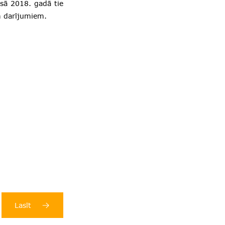
sā 2018. gadā tie
m darījumiem.
Lasīt