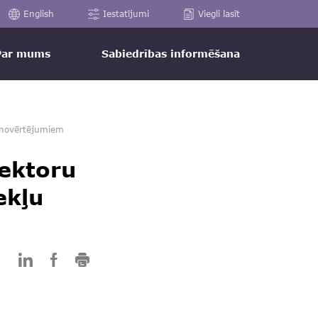
English
Iestatījumi
Viegli lasīt
Par mums
Sabiedrības informēšana
ku novērtējumiem
sektoru
ekļu