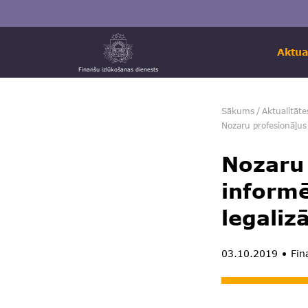
Aktua
Finanšu izlūkošanas dienests
Sākums
/
Aktualitāte
Nozaru profesionāļus 
Nozaru 
informē
legaliz
03.10.2019
Fina