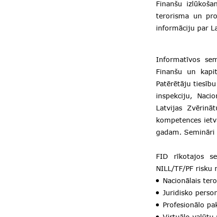
Finanšu izlūkošan
terorisma un pro
informāciju par L
Informatīvos sem
Finanšu un kapit
Patērētāju tiesīb
inspekciju, Naci
Latvijas Zvērinā
kompetences ietv
gadam. Semināri n
FID rīkotajos se
NILL/TF/PF risku
Nacionālais ter
Juridisko perso
Profesionālo p
Virtuālo valūtu