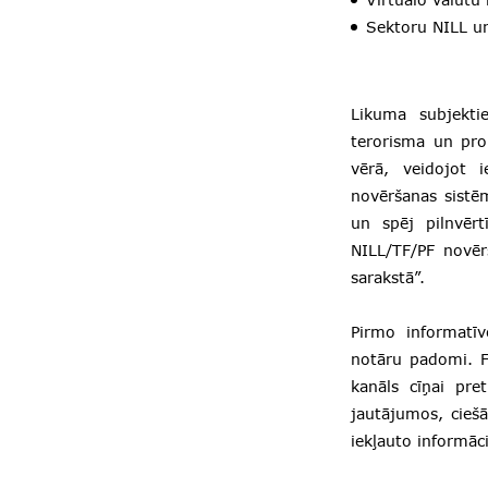
Sektoru NILL u
Likuma subjektiem
terorisma un pro
vērā, veidojot i
novēršanas sistēm
un spēj pilnvērt
NILL/TF/PF novēr
sarakstā”.
Pirmo informatīv
notāru padomi. FI
kanāls cīņai pre
jautājumos, ciešā
iekļauto informāci