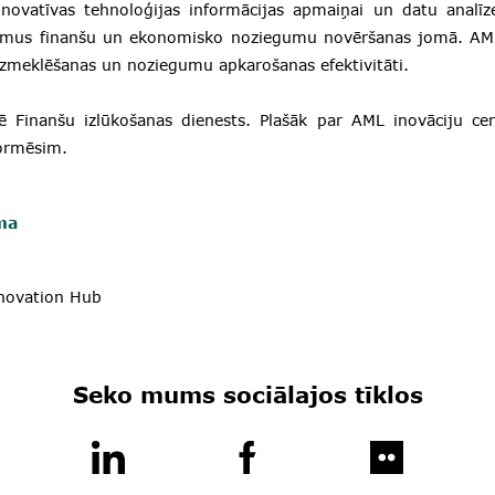
novatīvas tehnoloģijas informācijas apmaiņai un datu analīzei
jumus finanšu un ekonomisko noziegumu novēršanas jomā. AML
izmeklēšanas un noziegumu apkarošanas efektivitāti.
zē Finanšu izlūkošanas dienests. Plašāk par AML inovāciju cen
ormēsim.
ma
novation Hub
Seko mums sociālajos tīklos