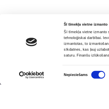
Šī tīmekļa vietne izmanto 
Šī tīmekļa vietne izmanto 
tehnoloģiskai darbībai. Ie
izmantotas, to izmantošana
sīkdatnes, kas ļauj uzlabot
saturu. Finanšu izlūkošan
Piekrišanas
Nepieciešams
Finanšu
Ģimenei draudzīga
izvēle
izlūkošanas
darbavieta
dienests