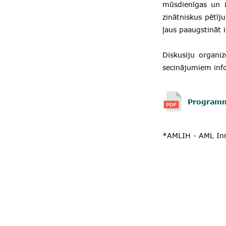
mūsdienīgas un i
zinātniskus pētī
ļaus paaugstināt 
Diskusiju organi
secinājumiem inf
Program
*AMLIH - AML In