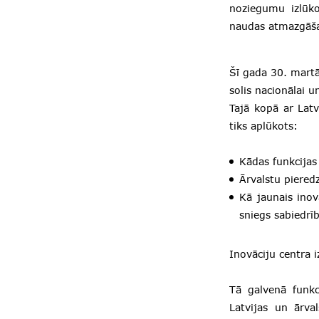
noziegumu izlūko
naudas atmazgāša
Šī gada 30. martā
solis nacionālai u
Tajā kopā ar Latv
tiks aplūkots:
Kādas funkcijas
Ārvalstu piered
Kā jaunais inov
sniegs sabiedrīb
Inovāciju centra i
Tā galvenā funkc
Latvijas un ārva