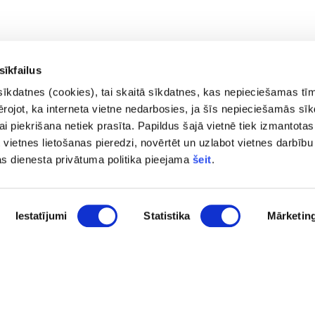
sīkfailus
sīkdatnes (cookies), tai skaitā sīkdatnes, kas nepieciešamas tī
vērojot, ka interneta vietne nedarbosies, ja šīs nepieciešamās sī
i piekrišana netiek prasīta. Papildus šajā vietnē tiek izmantotas
 vietnes lietošanas pieredzi, novērtēt un uzlabot vietnes darbību
Kontakti
Privā
as dienesta privātuma politika pieejama
šeit
.
Trauk
pasts@fid.gov.lv; e-adrese
Piekļ
rēķiniem:
Lapas
Iestatījumi
Statistika
Mārketin
EINVOICE@40900025406
(+371) 67044430
Vaļņu iela 28, Rīga, LV-1050