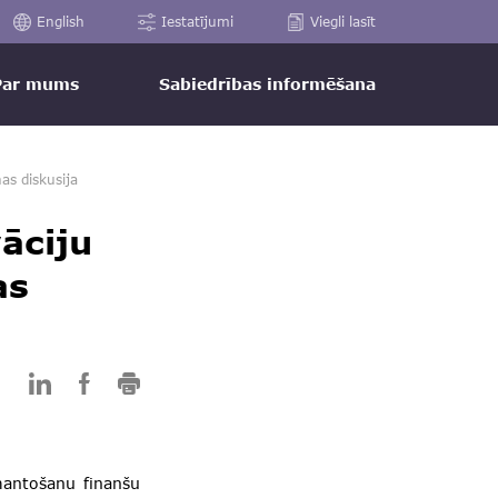
English
Iestatījumi
Viegli lasīt
Par mums
Sabiedrības informēšana
as diskusija
āciju
as
zmantošanu finanšu