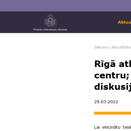
Aktua
Finanšu izlūkošanas dienests
Sākums
/
Aktualitāte
Rīgā at
centru;
diskusi
29.03.2022
Lai veicinātu tie