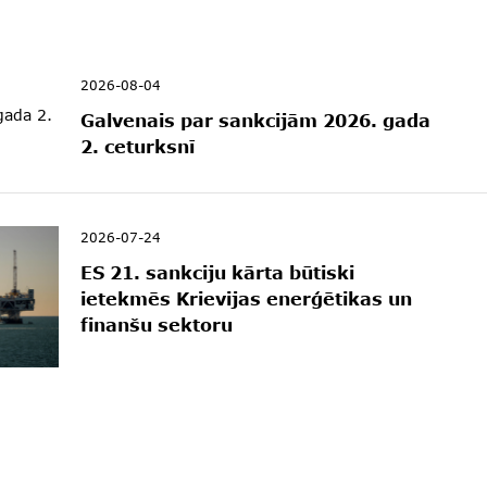
2026-08-04
Galvenais par sankcijām 2026. gada
2. ceturksnī
2026-07-24
ES 21. sankciju kārta būtiski
ietekmēs Krievijas enerģētikas un
finanšu sektoru