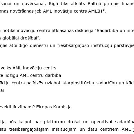
šanai un novēršanai, Rīgā tiks atklāts Baltijā pirmais finan
nas novēršanas jeb AML inovāciju centrs AMLIH*.
 notiks inovāciju centra atklāšanas diskusija “Sadarbība un ino
n globālai drošībai”.
ijas atbildīgo dienestu un tiesībsargājošo institūciju pārstāv
 veiks AML inovāciju centrs
ze līdzīgu AML centru darbībā
āciju centrs palīdzēs uzlabot starpinstitūciju sadarbību un k
ai
zveidi līdzfinansē Eiropas Komisija.
ija būs kalpot par platformu drošai un operatīvai sadarbī
lstu tiesībsargājošajām institūcijām un datu centriem AML