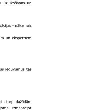
šu izlūkošanas un
vācijas - nākamais
jiem un ekspertiem
ādus ieguvumus tas
bai starp dažādām
 jomā, izmantojot