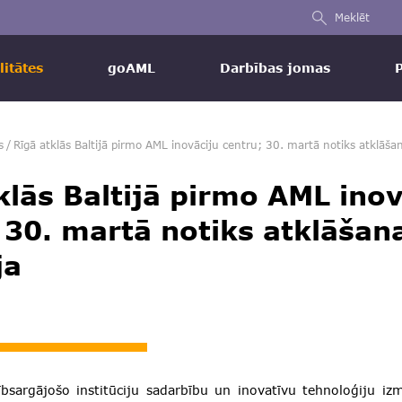
Meklēt
litātes
goAML
Darbības jomas
s
/
Rīgā atklās Baltijā pirmo AML inovāciju centru; 30. martā notiks atklāšan
klās Baltijā pirmo AML inov
 30. martā notiks atklāšan
ja
sībsargājošo institūciju sadarbību un inovatīvu tehnoloģiju i