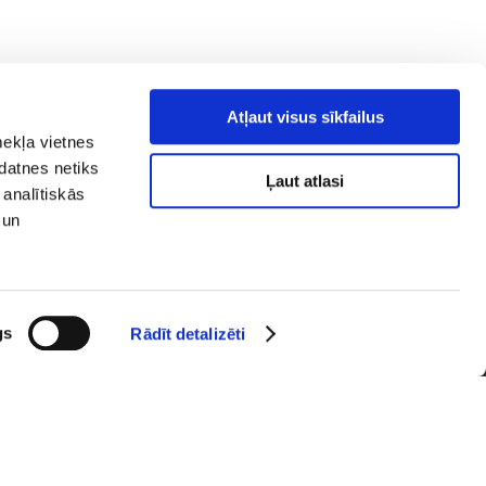
Atļaut visus sīkfailus
mekļa vietnes
kdatnes netiks
Ļaut atlasi
 analītiskās
 un
tuma politika
Sociālie tīkli
smes celšana
ūstamība
 karte
gs
Rādīt detalizēti