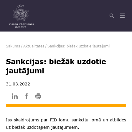
Finanšu izlūkošanas
dienests
Sākums
/
Aktualitātes
/
Sankcijas: biežāk uzdotie jautājumi
Sankcijas: biežāk uzdotie
jautājumi
31.03.2022
Īss skaidrojums par FID lomu sankciju jomā un atbildes
uz biežāk uzdotajiem jautājumiem.