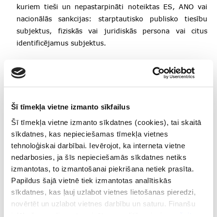
kuriem tieši un nepastarpināti noteiktas ES, ANO vai
nacionālās sankcijas: starptautisko publisko tiesību
subjektus, fiziskās vai juridiskās persona vai citus
identificējamus subjektus.
Kur meklēt aktuālo informāciju par aizliegtajām
precēm vai pakalpojumiem?
Informāciju par aizliegtajiem pakalpojumiem vai precēm
Šī tīmekļa vietne izmanto sīkfailus
visērtāk iespējams atrast mājaslapā
Šī tīmekļa vietne izmanto sīkdatnes (cookies), tai skaitā
https://www.sanctionsmap.eu/#/main
, izvēloties valsti,
sīkdatnes, kas nepieciešamas tīmekļa vietnes
kuru pārstāv Jūsu preces vai pakalpojuma pircējs.
tehnoloģiskai darbībai. Ievērojot, ka interneta vietne
nedarbosies, ja šīs nepieciešamās sīkdatnes netiks
Kā varu pārliecināties, cik aktuāla informācija
izmantotas, to izmantošanai piekrišana netiek prasīta.
sankciju meklētājā ir atrodama?
Papildus šajā vietnē tiek izmantotas analītiskās
sīkdatnes, kas ļauj uzlabot vietnes lietošanas pieredzi,
Sankciju meklētāja sadaļā “Lejuplādēt sankciju
novērtēt un uzlabot vietnes darbību un saturu. Finanšu
sarakstus” iekļauto sarakstu un apskatīt attiecīgās
izlūkošanas dienesta privātuma politika pieejama
šeit
.