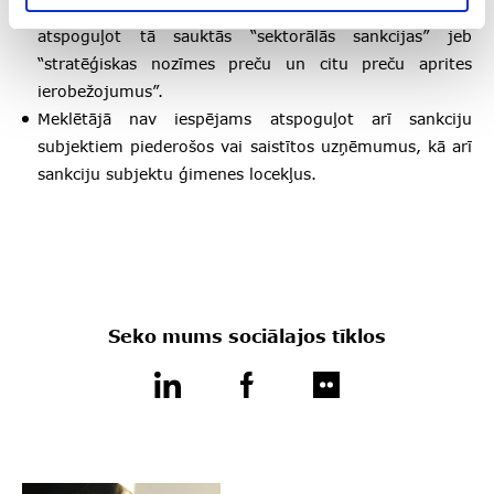
FID uzturētajā sankciju meklētājā nav iespējams
atspoguļot tā sauktās “sektorālās sankcijas” jeb
“stratēģiskas nozīmes preču un citu preču aprites
ierobežojumus”.
Meklētājā nav iespējams atspoguļot arī sankciju
subjektiem piederošos vai saistītos uzņēmumus, kā arī
sankciju subjektu ģimenes locekļus.
Seko mums sociālajos tīklos