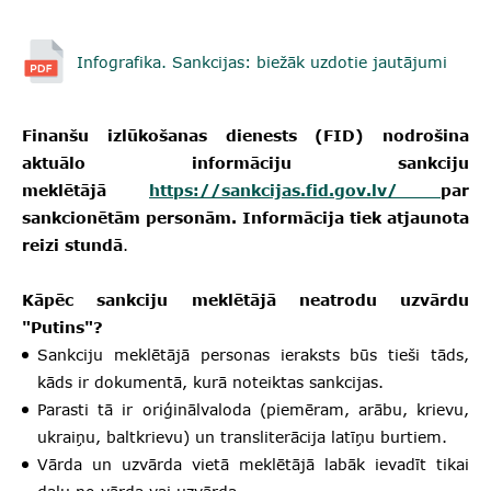
Infografika. Sankcijas: biežāk uzdotie jautājumi
Finanšu izlūkošanas dienests (FID) nodrošina
aktuālo informāciju sankciju
meklētājā
https://sankcijas.fid.gov.lv/
par
sankcionētām personām. Informācija tiek atjaunota
reizi stundā
.
Kāpēc sankciju meklētājā neatrodu uzvārdu
"Putins"?
Sankciju meklētājā personas ieraksts būs tieši tāds,
kāds ir dokumentā, kurā noteiktas sankcijas.
Parasti tā ir oriģinālvaloda (piemēram, arābu, krievu,
ukraiņu, baltkrievu) un transliterācija latīņu burtiem.
Vārda un uzvārda vietā meklētājā labāk ievadīt tikai