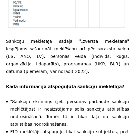
Sankciju meklētāja sadaļā "Izvērstā meklēšana"
iespējams sašaurināt meklēšanu arī pēc saraksta veida
(ES, ANO, LV), personas veida (indivīds, kuģis,
organizācija, lidaparāts), programmas (UKR, BLR) un
datuma (piemēram, var norādīt 2022).
Kāda informācija atspoguļota sankciju meklētājā?
“Sankciju skrīnings (jeb personas pārbaude sankciju
meklētājos) ir neaizstājams solis sankciju atbilstības
nodrošināšanā. Tomēr tā ir tikai daļa no sankciju
atbilstības nodrošināšanas.
FID meklētājs atspoguļo tikai sankciju subjektus, pret