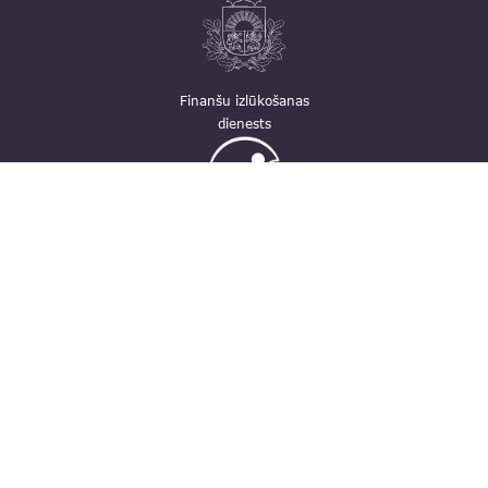
Finanšu izlūkošanas
dienests
Ģimenei draudzīga
darbavieta
Kontakti
pasts@fid.gov.lv; e-adrese rēķiniem:
EINVOICE@40900025406
(+371) 67044430