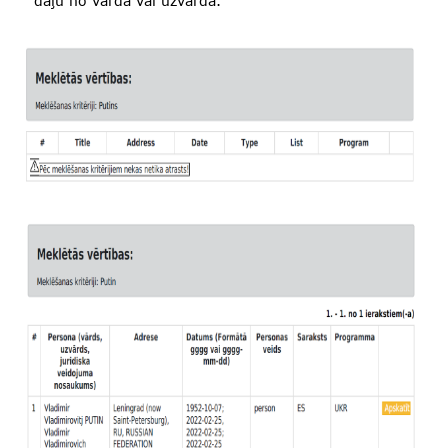
daļu no vārda vai uzvārda.