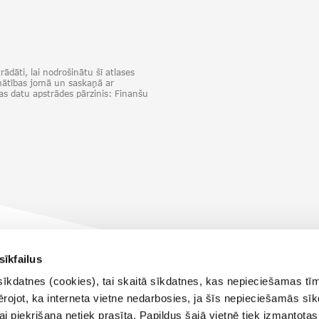
ādāti, lai nodrošinātu šī atlases
inātības jomā un saskaņā ar
as datu apstrādes pārzinis: Finanšu
sīkfailus
sīkdatnes (cookies), tai skaitā sīkdatnes, kas nepieciešamas tī
vērojot, ka interneta vietne nedarbosies, ja šīs nepieciešamās sī
i piekrišana netiek prasīta. Papildus šajā vietnē tiek izmantotas