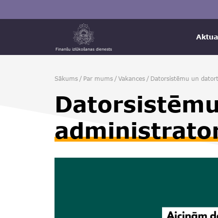
Aktua
Finanšu izlūkošanas dienests
Sākums
/
Par mums
/
Vakances
/
Datorsistēmu un datort
Datorsistēmu
administrato