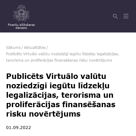
Finanšu izlūkošanas
dienests
Sākums
/
Aktualitātes
/
Publicēts Virtuālo valūtu noziedzīgi iegūtu līdzekļu legalizācijas,
terorisma un proliferācijas finansēšanas risku novērtējums
Publicēts Virtuālo valūtu
noziedzīgi iegūtu līdzekļu
legalizācijas, terorisma un
proliferācijas finansēšanas
risku novērtējums
01.09.2022