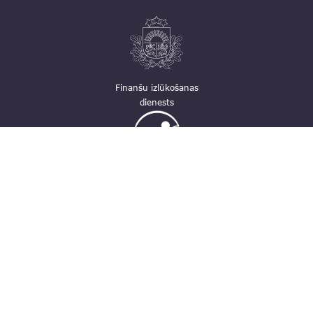
Finanšu izlūkošanas
dienests
Ģimenei draudzīga
darbavieta
Kontakti
pasts@fid.gov.lv; e-adrese rēķiniem:
EINVOICE@40900025406