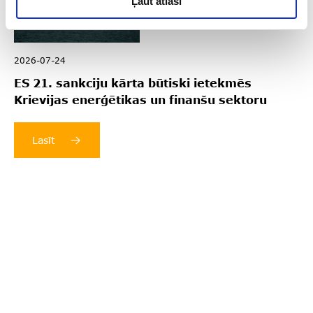
Ļaut atlasi
2026-07-24
ES 21. sankciju kārta būtiski ietekmēs
Krievijas enerģētikas un finanšu sektoru
Lasīt