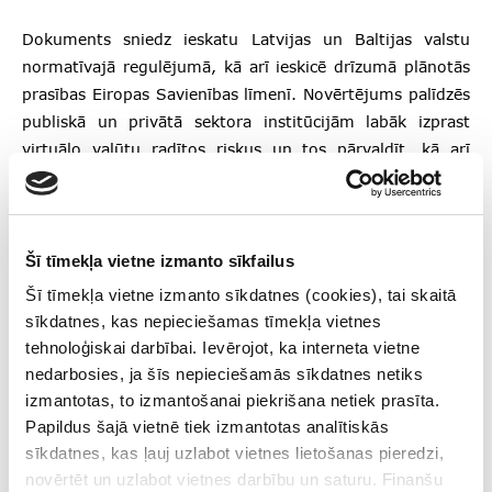
Dokuments sniedz ieskatu Latvijas un Baltijas valstu
normatīvajā regulējumā, kā arī ieskicē drīzumā plānotās
prasības Eiropas Savienības līmenī. Novērtējums palīdzēs
publiskā un privātā sektora institūcijām labāk izprast
virtuālo valūtu radītos riskus un tos pārvaldīt, kā arī
veidot vienotu pieeju risku pārvaldībā.
Virtuālo valūtu noziedzīgi iegūtu līdzekļu
Šī tīmekļa vietne izmanto sīkfailus
legalizācijas, terorisma un proliferācijas
Šī tīmekļa vietne izmanto sīkdatnes (cookies), tai skaitā
finansēšanas risku novērtējums
sīkdatnes, kas nepieciešamas tīmekļa vietnes
tehnoloģiskai darbībai. Ievērojot, ka interneta vietne
Seko mums sociālajos tīklos
nedarbosies, ja šīs nepieciešamās sīkdatnes netiks
izmantotas, to izmantošanai piekrišana netiek prasīta.
Papildus šajā vietnē tiek izmantotas analītiskās
sīkdatnes, kas ļauj uzlabot vietnes lietošanas pieredzi,
novērtēt un uzlabot vietnes darbību un saturu. Finanšu