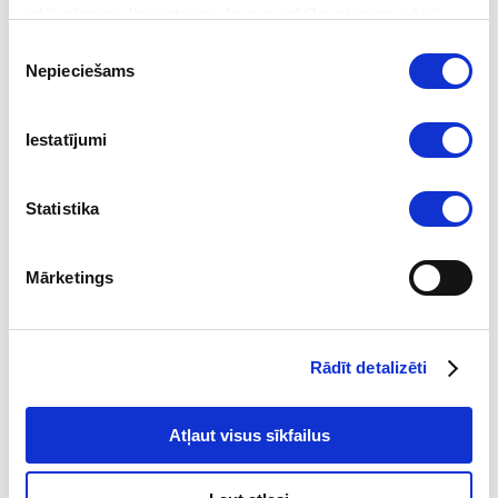
izlūkošanas dienesta privātuma politika pieejama
šeit
.
Piekrišanas
Nepieciešams
izvēle
Iestatījumi
2026-08-04
Statistika
Galvenais par sankcijām 2026. gada 2.
ceturksnī
Mārketings
Lasīt
Rādīt detalizēti
Atļaut visus sīkfailus