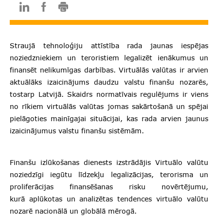
Straujā tehnoloģiju attīstība rada jaunas iespējas
noziedzniekiem un teroristiem legalizēt ienākumus un
finansēt nelikumīgas darbības. Virtuālās valūtas ir arvien
aktuālāks izaicinājums daudzu valstu finanšu nozarēs,
tostarp Latvijā. Skaidrs normatīvais regulējums ir viens
no rīkiem virtuālās valūtas jomas sakārtošanā un spējai
pielāgoties mainīgajai situācijai, kas rada arvien jaunus
izaicinājumus valstu finanšu sistēmām.
Finanšu izlūkošanas dienests izstrādājis Virtuālo valūtu
noziedzīgi iegūtu līdzekļu legalizācijas, terorisma un
proliferācijas finansēšanas risku novērtējumu,
kurā aplūkotas un analizētas tendences virtuālo valūtu
nozarē nacionālā un globālā mērogā.