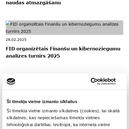
naudas atmazgāšanu
28.02.2025
FID organizētais Finanšu un kibernoziegumu
analīzes turnīrs 2025
25.02.2025
FID stiprina spējas atklāt noziegumus pret
Šī tīmekļa vietne izmanto sīkfailus
vidi un ar tiem saistīto noziedzīgu līdzekļu
Šī tīmekļa vietne izmanto sīkdatnes (cookies), tai skaitā
legalizēšanu
sīkdatnes, kas nepieciešamas tīmekļa vietnes
tehnoloģiskai darbībai. Ievērojot, ka interneta vietne