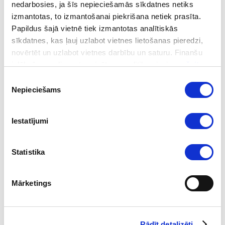
nedarbosies, ja šīs nepieciešamās sīkdatnes netiks
izmantotas, to izmantošanai piekrišana netiek prasīta.
Papildus šajā vietnē tiek izmantotas analītiskās
sīkdatnes, kas ļauj uzlabot vietnes lietošanas pieredzi,
24.02.2025
novērtēt un uzlabot vietnes darbību un saturu. Finanšu
Finanšu darījumu darba grupa atjaunojusi
izlūkošanas dienesta privātuma politika pieejama
šeit
.
pastiprinātās uzraudzības jurisdikciju
Piekrišanas
sarakstu
Nepieciešams
izvēle
Iestatījumi
Statistika
Mārketings
Rādīt detalizēti