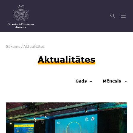
Finanšu izlūkošanas
dienests
Sākums
/
Aktualitātes
Aktualitātes
Gads
Mēnesis