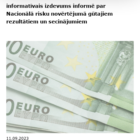
informatīvais izdevums informē par
Nacionālā risku novērtējumā gūtajiem
rezultātiem un secinājumiem
11.09.2023