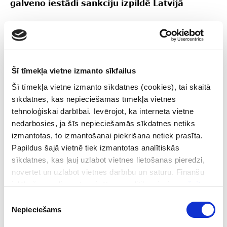
galveno iestādi sankciju izpildē Latvijā
Šī tīmekļa vietne izmanto sīkfailus
Šī tīmekļa vietne izmanto sīkdatnes (cookies), tai skaitā
sīkdatnes, kas nepieciešamas tīmekļa vietnes
tehnoloģiskai darbībai. Ievērojot, ka interneta vietne
nedarbosies, ja šīs nepieciešamās sīkdatnes netiks
izmantotas, to izmantošanai piekrišana netiek prasīta.
Papildus šajā vietnē tiek izmantotas analītiskās
sīkdatnes, kas ļauj uzlabot vietnes lietošanas pieredzi,
novērtēt un uzlabot vietnes darbību un saturu. Finanšu
izlūkošanas dienesta privātuma politika pieejama
šeit
.
17.10.2023
Piekrišanas
Finanšu izlūkošanas dienesta vadība tikšanās
Nepieciešams
izvēle
laikā ar Valsts prezidentu izceļ sadarbības