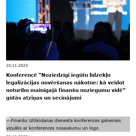
10.11.2023
Konferencē “Noziedzīgi iegūtu līdzekļu
legalizācijas novēršanas nākotne: kā veidot
noturību mainīgajā finanšu noziegumu vidē”
gūtās atziņas un secinājumi