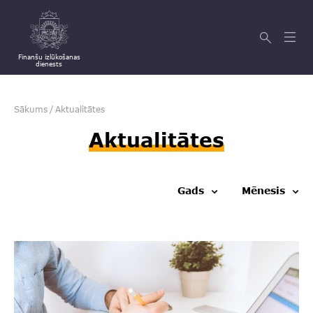
Finanšu izlūkošanas
dienests
Sākums
/
Aktualitātes
Aktualitātes
Gads
Mēnesis