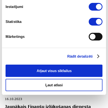
nozīmi Latvijas finanšu sistēmas drošības
Iestatījumi
veicināšanā
Statistika
Mārketings
Rādīt detalizēti
Atļaut visus sīkfailus
Ļaut atlasi
16.10.2023
Jaunākais Finanšu izlūkošanas dienesta